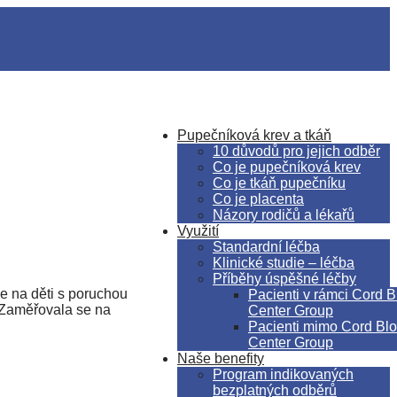
Pupečníková krev a tkáň
10 důvodů pro jejich odběr
Co je pupečníková krev
Co je tkáň pupečníku
Co je placenta
Názory rodičů a lékařů
Využití
Standardní léčba
Klinické studie – léčba
Příběhy úspěšné léčby
e na děti s poruchou
Pacienti v rámci Cord 
. Zaměřovala se na
Center Group
Pacienti mimo Cord Bl
Center Group
Naše benefity
Program indikovaných
bezplatných odběrů