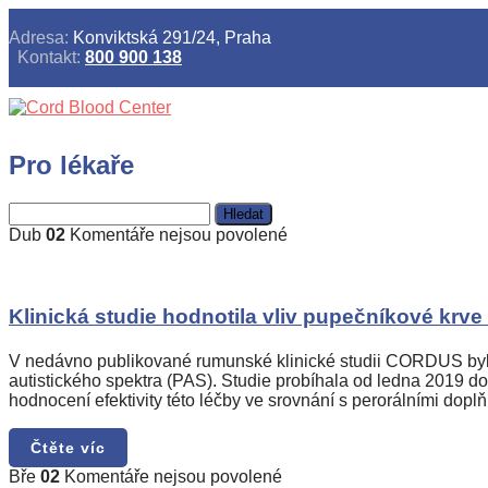
Adresa:
Konviktská 291/24, Praha
Kontakt:
800 900 138
Pro lékaře
Vyhledávání
u
Dub
02
Komentáře nejsou povolené
textu
s
názvem
Klinická
Klinická studie hodnotila vliv pupečníkové krve
studie
hodnotila
V nedávno publikované rumunské klinické studii CORDUS byly 
vliv
autistického spektra (PAS). Studie probíhala od ledna 2019 d
pupečníkové
hodnocení efektivity této léčby ve srovnání s perorálními dopl
krve
na
Čtěte víc
děti
s
u
Bře
02
Komentáře nejsou povolené