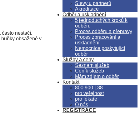
Slevy u partnerů
Akreditace
Odběr a uskladnění
5 jednoduchých kroků k
odběru
Proces odběru a přepravy
často nestačí.
Proces zpracování a
é buňky obsažené v
uskladnění
Nemocnice poskytující
odběr
Služby a ceny
Seznam služeb
Ceník služeb
Mám zájem o odběr
Kontakt
800 900 138
pro veřejnost
pro lékaře
O nás
REGISTRACE