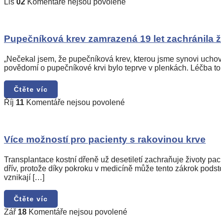
u
Lis
02
Komentáře nejsou povolené
textu
s
názvem
Pupečníková
Pupečníková krev zamrazená 19 let zachránila 
krev
zamrazená
„Nečekal jsem, že pupečníková krev, kterou jsme synovi uchoval
19
povědomí o pupečníkové krvi bylo teprve v plenkách. Léčba to
let
zachránila
Čtěte víc
život
mladému
u
Říj
11
Komentáře nejsou povolené
muži
textu
s
názvem
Více
Více možností pro pacienty s rakovinou krve
možností
pro
Transplantace kostní dřeně už desetiletí zachraňuje životy 
pacienty
dřív, protože díky pokroku v medicíně může tento zákrok podst
s
vznikají […]
rakovinou
krve
Čtěte víc
u
Zář
18
Komentáře nejsou povolené
textu