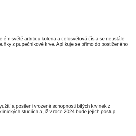
lém světě artritidu kolena a celosvětová čísla se neustále
 buňky z pupečníkové krve. Aplikuje se přímo do postiženého
ití a posílení vrozené schopnosti bílých krvinek z
inických studiích a již v roce 2024 bude jejich postup