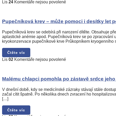
rakoviny
u
Lis
24
Komentáře nejsou povolené
textu
s
názvem
Pupečníková
Pupečníková krev – může pomoci i desítky let p
krev
–
Pupečníková krev se odebírá při narození dítěte. Obsahuje př
může
aplastické anémie apod. Pupečníková krev se po zpracování uc
pomoci
kryokonzervace pupečníkové krve Průkopníkem kryogenního s
i
desítky
Čtěte víc
let
po
u
Lis
02
Komentáře nejsou povolené
jejím
textu
zamrazení?
s
názvem
Malému
Malému chlapci pomohla po zástavě srdce jeho
chlapci
pomohla
V dnešní době, kdy se medicínské zázraky stávají stále dost
po
začal cítit špatně. Po několika dnech zvracení ho hospitalizova
zástavě
[…]
srdce
jeho
Čtěte víc
pupečníková
krev