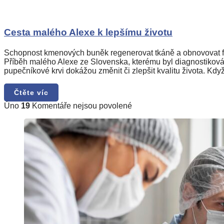
poruchou
textu
autistického
s
spektra
názvem
Cesta
Cesta malého Alexe k lepšímu životu
malého
Alexe
Schopnost kmenových buněk regenerovat tkáně a obnovovat fun
k
Příběh malého Alexe ze Slovenska, kterému byl diagnostiko
lepšímu
pupečníkové krvi dokážou změnit či zlepšit kvalitu života. Kd
životu
Čtěte víc
u
Úno
19
Komentáře nejsou povolené
textu
s
názvem
Přehled
využití
perinatálních
buněk
v
klinických
studiích