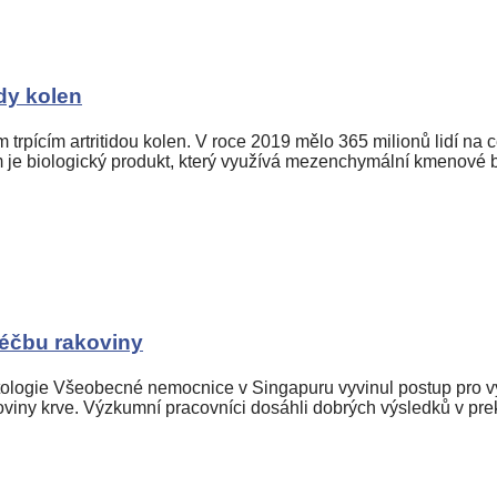
dy kolen
pícím artritidou kolen. V roce 2019 mělo 365 milionů lidí na ce
tem je biologický produkt, který využívá mezenchymální kmenové
léčbu rakoviny
logie Všeobecné nemocnice v Singapuru vyvinul postup pro využ
viny krve. Výzkumní pracovníci dosáhli dobrých výsledků v prekl