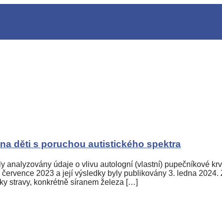
 na děti s poruchou autistického spektra
analyzovány údaje o vlivu autologní (vlastní) pupečníkové krv
o července 2023 a její výsledky byly publikovány 3. ledna 2024
ňky stravy, konkrétně síranem železa […]