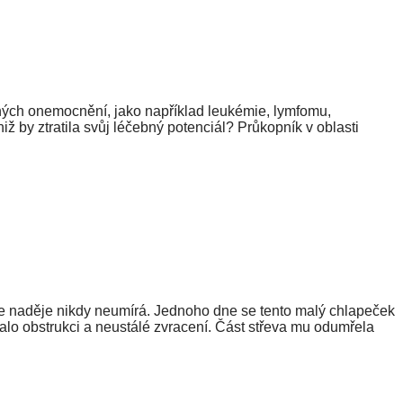
zných onemocnění, jako například leukémie, lymfomu,
by ztratila svůj léčebný potenciál? Průkopník v oblasti
že naděje nikdy neumírá. Jednoho dne se tento malý chlapeček
bovalo obstrukci a neustálé zvracení. Část střeva mu odumřela