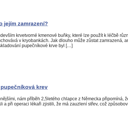
o jejím zamrazení?
edevším krvetvorné kmenové buňky, které lze použít k léčbě rů
hovává v kryobankách. Jak dlouho může zůstat zamrazená, aniž 
kladování pupečníkové krve byl […]
 pupečníková krev
upnějšími, nám příběh 2,5letého chlapce z Německa připomíná, 
li a při operaci lékaři zjistili, že má zauzlení střev, což způso