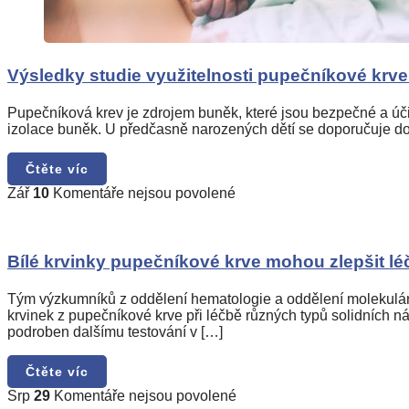
Výsledky studie využitelnosti pupečníkové krve
Pupečníková krev je zdrojem buněk, které jsou bezpečné a úči
izolace buněk. U předčasně narozených dětí se doporučuje dot
Čtěte víc
u
Zář
10
Komentáře nejsou povolené
textu
s
názvem
Bílé
Bílé krvinky pupečníkové krve mohou zlepšit lé
krvinky
pupečníkové
Tým výzkumníků z oddělení hematologie a oddělení molekulárn
krve
krvinek z pupečníkové krve při léčbě různých typů solidních n
mohou
podroben dalšímu testování v […]
zlepšit
léčbu
Čtěte víc
rakoviny
u
Srp
29
Komentáře nejsou povolené