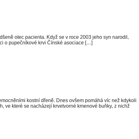
adšeně otec pacienta. Když se v roce 2003 jeho syn narodil,
ci o pupečníkové krvi Čínské asociace […]
onemocněními kostní dřeně. Dnes ovšem pomáhá víc než kdykoli
ch, ve které se nacházejí krvetvorné kmenové buňky, z nichž