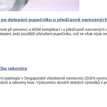
 po dotepání pupečníku u předčasně narozených 
nné při prevenci a léčbě komplikací i u předčasně narozených 
epání, tedy pozdější přerušení pupečníku, což se však nijak n
čbu rakoviny
í patologie v Singapurské všeobecné nemocnici (SGH) vyvinul p
ádorů a rakoviny krve. Výzkumníci dosáhli dobrých výsledků v pr