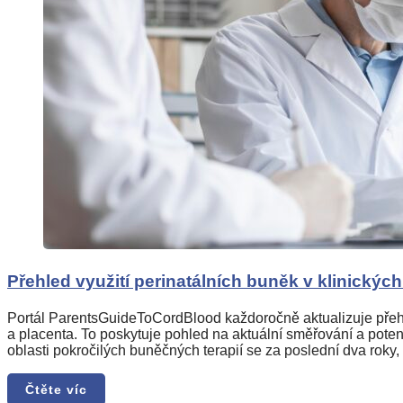
Přehled využití perinatálních buněk v klinických
Portál ParentsGuideToCordBlood každoročně aktualizuje přehled
a placenta. To poskytuje pohled na aktuální směřování a poten
oblasti pokročilých buněčných terapií se za poslední dva roky,
Čtěte víc