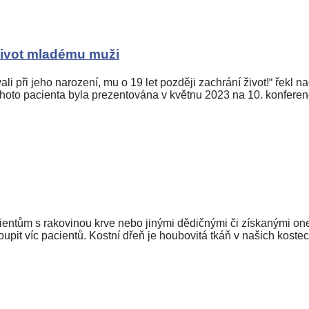
život mladému muži
i při jeho narození, mu o 19 let později zachrání život!“ řekl n
hoto pacienta byla prezentována v květnu 2023 na 10. konferen
pacientům s rakovinou krve nebo jinými dědičnými či získanými 
oupit víc pacientů. Kostní dřeň je houbovitá tkáň v našich koste