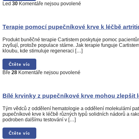
u
Led
30
Komentáře nejsou povolené
textu
s
názvem
Terapie
Terapie pomocí pupečníkové krve k léčbě artriti
pomocí
pupečníkové
Produkt buněčné terapie Cartistem poskytuje pomoc pacientům tr
krve
zvyšují, protože populace stárne. Jak terapie funguje Cartis
k
kloubu, kde stimuluje regeneraci […]
léčbě
artritidy
Čtěte víc
kolen
u
Bře
28
Komentáře nejsou povolené
textu
s
názvem
Bílé
Bílé krvinky z pupečníkové krve mohou zlepšit 
krvinky
z
Tým vědců z oddělení hematologie a oddělení molekulární pato
pupečníkové
pupečníkové krve k léčbě různých typů solidních nádorů a rako
krve
podroben dalšímu testování v […]
mohou
zlepšit
Čtěte víc
léčbu