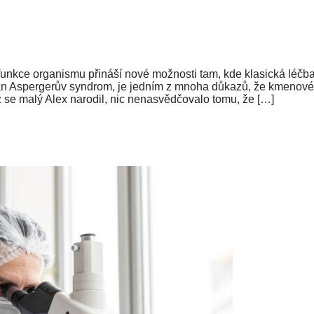
kce organismu přináší nové možnosti tam, kde klasická léčba 
ván Aspergerův syndrom, je jedním z mnoha důkazů, že kmenov
yž se malý Alex narodil, nic nenasvědčovalo tomu, že […]