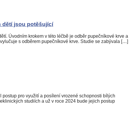
dětí jsou potěšující
dětí. Úvodním krokem v této léčbě je odběr pupečníkové krve a
evylučuje s odběrem pupečníkové krve. Studie se zabývala […]
ostup pro využití a posílení vrozené schopnosti bílých
eklinických studiích a už v roce 2024 bude jejich postup