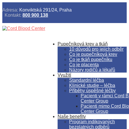
Adresa:
Konviktská 291/24, Praha
Kontakt:
800 900 138
Pupečníková krev a tkáň
10 důvodů pro jejich odběr
Co je pupečníková krev
Co je tkáň pupečníku
Co je placenta
Názory rodičů a lékařů
Využití
Standardní léčba
Klinické studie – léčba
Příběhy úspěšné léčby
Pacienti v rámci Cord 
Center Group
Pacienti mimo Cord Bl
Center Group
Naše benefity
Program indikovaných
bezplatných odběrů