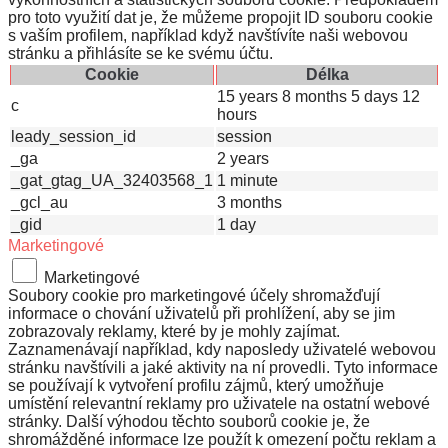
pro toto využití dat je, že můžeme propojit ID souboru cookie
s vaším profilem, například když navštívíte naši webovou
stránku a přihlásíte se ke svému účtu.
Cookie
Délka
15 years 8 months 5 days 12
c
hours
leady_session_id
session
_ga
2 years
_gat_gtag_UA_32403568_1
1 minute
_gcl_au
3 months
_gid
1 day
Marketingové
Marketingové
Soubory cookie pro marketingové účely shromažďují
informace o chování uživatelů při prohlížení, aby se jim
zobrazovaly reklamy, které by je mohly zajímat.
Zaznamenávají například, kdy naposledy uživatelé webovou
stránku navštívili a jaké aktivity na ní provedli. Tyto informace
se používají k vytvoření profilu zájmů, který umožňuje
umístění relevantní reklamy pro uživatele na ostatní webové
stránky. Další výhodou těchto souborů cookie je, že
shromážděné informace lze použít k omezení počtu reklam a