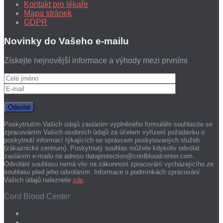
Kontakt pro lékaře
Mapa stránek
GDPR
Novinky do Vašeho e-mailu
Získejte nejnovější informace a výhody mezi prvními
Poskytnutím Vašich údajů zasláním vyplněného formuláře souhlasíte se
zpracováním Vašich osobních údajů za účelem vyřízení požadavku o
poskytnutí informací týkajících se správcem poskytovaných služeb
(zákaznické centrum). Poskytnutý souhlas můžete kdykoliv odvolat
zasláním e-mailu na adresu dataprotection@cordbloodcenter.com.
Odvolání souhlasu nemá vliv na zákonnost zpracování vycházejícího ze
souhlasu před jeho odvoláním. Informace o podmínkách zpracování
Vašich údajů naleznete
zde
.
Cord Blood Center