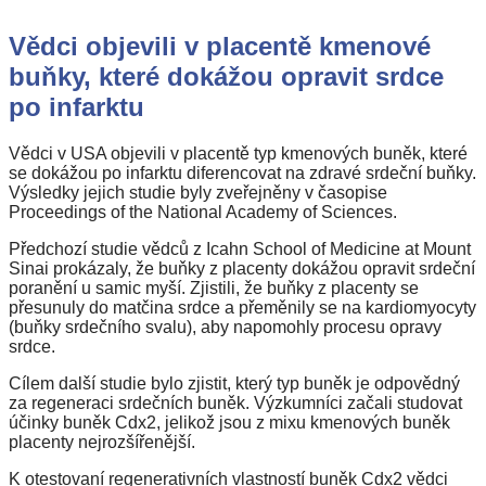
s
názvem
Vědci objevili v placentě kmenové
Vědci
objevili
buňky, které dokážou opravit srdce
v
po infarktu
placentě
kmenové
buňky,
Vědci v USA objevili v placentě typ kmenových buněk, které
které
se dokážou po infarktu diferencovat na zdravé srdeční buňky.
dokážou
Výsledky jejich studie byly zveřejněny v časopise
opravit
Proceedings of the National Academy of Sciences.
srdce
po
Předchozí studie vědců z Icahn School of Medicine at Mount
infarktu
Sinai prokázaly, že buňky z placenty dokážou opravit srdeční
poranění u samic myší. Zjistili, že buňky z placenty se
přesunuly do matčina srdce a přeměnily se na kardiomyocyty
(buňky srdečního svalu), aby napomohly procesu opravy
srdce.
Cílem další studie bylo zjistit, který typ buněk je odpovědný
za regeneraci srdečních buněk. Výzkumníci začali studovat
účinky buněk Cdx2, jelikož jsou z mixu kmenových buněk
placenty nejrozšířenější.
K otestovaní regenerativních vlastností buněk Cdx2 vědci