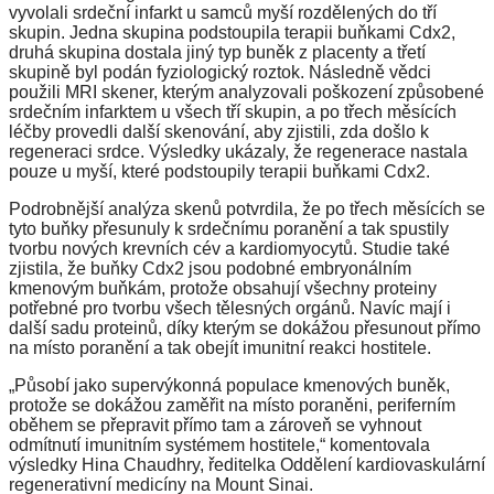
vyvolali srdeční infarkt u samců myší rozdělených do tří
skupin. Jedna skupina podstoupila terapii buňkami Cdx2,
druhá skupina dostala jiný typ buněk z placenty a třetí
skupině byl podán fyziologický roztok. Následně vědci
použili MRI skener, kterým analyzovali poškození způsobené
srdečním infarktem u všech tří skupin, a po třech měsících
léčby provedli další skenování, aby zjistili, zda došlo k
regeneraci srdce. Výsledky ukázaly, že regenerace nastala
pouze u myší, které podstoupily terapii buňkami Cdx2.
Podrobnější analýza skenů potvrdila, že po třech měsících se
tyto buňky přesunuly k srdečnímu poranění a tak spustily
tvorbu nových krevních cév a kardiomyocytů. Studie také
zjistila, že buňky Cdx2 jsou podobné embryonálním
kmenovým buňkám, protože obsahují všechny proteiny
potřebné pro tvorbu všech tělesných orgánů. Navíc mají i
další sadu proteinů, díky kterým se dokážou přesunout přímo
na místo poranění a tak obejít imunitní reakci hostitele.
„Působí jako supervýkonná populace kmenových buněk,
protože se dokážou zaměřit na místo poraněni, periferním
oběhem se přepravit přímo tam a zároveň se vyhnout
odmítnutí imunitním systémem hostitele,“ komentovala
výsledky Hina Chaudhry, ředitelka Oddělení kardiovaskulární
regenerativní medicíny na Mount Sinai.