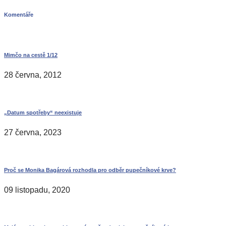
Komentáře
Mimčo na cestě 1/12
28 června, 2012
„Datum spotřeby“ neexistuje
27 června, 2023
Proč se Monika Bagárová rozhodla pro odběr pupečníkové krve?
09 listopadu, 2020