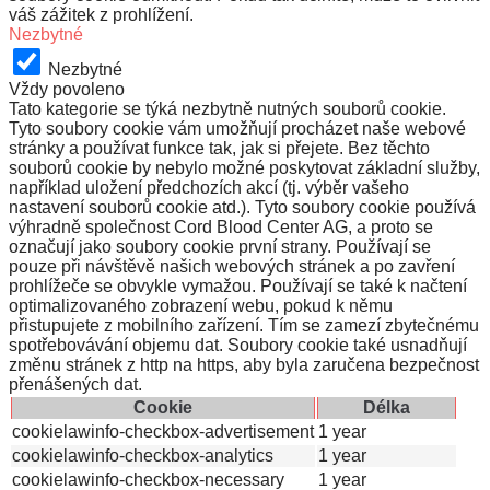
váš zážitek z prohlížení.
Nezbytné
Nezbytné
Vždy povoleno
Tato kategorie se týká nezbytně nutných souborů cookie.
Tyto soubory cookie vám umožňují procházet naše webové
stránky a používat funkce tak, jak si přejete. Bez těchto
souborů cookie by nebylo možné poskytovat základní služby,
například uložení předchozích akcí (tj. výběr vašeho
nastavení souborů cookie atd.). Tyto soubory cookie používá
výhradně společnost Cord Blood Center AG, a proto se
označují jako soubory cookie první strany. Používají se
pouze při návštěvě našich webových stránek a po zavření
prohlížeče se obvykle vymažou. Používají se také k načtení
optimalizovaného zobrazení webu, pokud k němu
přistupujete z mobilního zařízení. Tím se zamezí zbytečnému
spotřebovávání objemu dat. Soubory cookie také usnadňují
změnu stránek z http na https, aby byla zaručena bezpečnost
přenášených dat.
Cookie
Délka
cookielawinfo-checkbox-advertisement
1 year
cookielawinfo-checkbox-analytics
1 year
cookielawinfo-checkbox-necessary
1 year