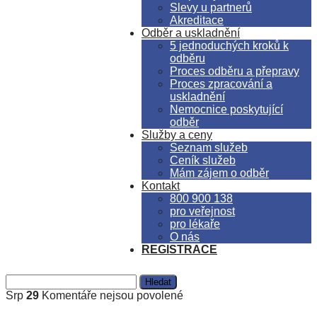
Slevy u partnerů
Akreditace
Odběr a uskladnění
5 jednoduchých kroků k
odběru
Proces odběru a přepravy
Proces zpracování a
uskladnění
Nemocnice poskytující
odběr
Služby a ceny
Seznam služeb
Ceník služeb
Mám zájem o odběr
Kontakt
800 900 138
pro veřejnost
pro lékaře
O nás
REGISTRACE
Vyhledávání
u
Srp
29
Komentáře nejsou povolené
textu