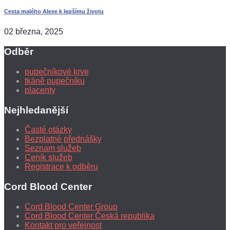
Cesta malého Alexe k lepšímu životu
02 března, 2025
Odběr
pupečníkové krve
tkáně pupečníku
placenty
Nejhledanější
Časté otázky
Bezplatné přednášky
Seznam služeb
Ceník služeb
Registrace k odběru
Cord Blood Center
Cord Blood Center Group
Cord Blood Center Česká republika
Kontakt pro veřejnost