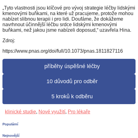
„Tyto vlastnosti jsou klíčové pro vývoj strategie léčby lidskými
kmenovými buňkami, na které už pracujeme, protože mohou
nabízet slibnou terapii i pro lidi. Doufáme, že dokážeme
navrhnout účinnější léčbu srdce lidskými kmenovými
buňkami, než jakou jsme nabízeli doposud,“ uzavřela Hina.
Zdroj:
https://www.pnas.org/doi/full/10.1073/pnas.1811827116
příběhy úspěšné léčby
10 důvodů pro odběr
5 kroků k odběru
klinické studie
,
Nové využití
,
Pro lékaře
Populární
Nejnovější