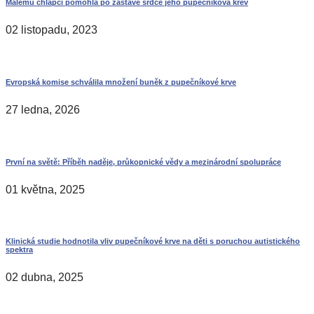
Malému chlapci pomohla po zástavě srdce jeho pupečníková krev
02 listopadu, 2023
Evropská komise schválila množení buněk z pupečníkové krve
27 ledna, 2026
První na světě: Příběh naděje, průkopnické vědy a mezinárodní spolupráce
01 května, 2025
Klinická studie hodnotila vliv pupečníkové krve na děti s poruchou autistického
spektra
02 dubna, 2025