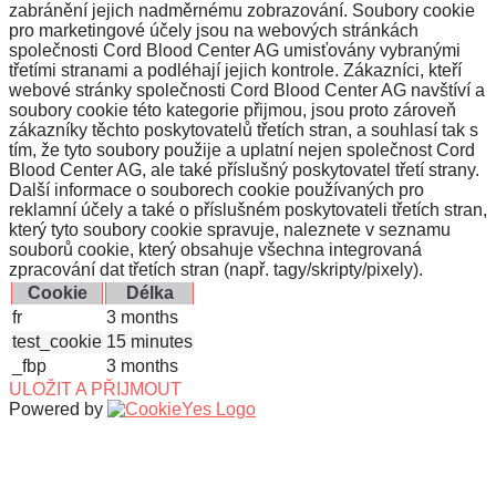
zabránění jejich nadměrnému zobrazování. Soubory cookie
pro marketingové účely jsou na webových stránkách
společnosti Cord Blood Center AG umisťovány vybranými
třetími stranami a podléhají jejich kontrole. Zákazníci, kteří
webové stránky společnosti Cord Blood Center AG navštíví a
soubory cookie této kategorie přijmou, jsou proto zároveň
zákazníky těchto poskytovatelů třetích stran, a souhlasí tak s
tím, že tyto soubory použije a uplatní nejen společnost Cord
Blood Center AG, ale také příslušný poskytovatel třetí strany.
Další informace o souborech cookie používaných pro
reklamní účely a také o příslušném poskytovateli třetích stran,
který tyto soubory cookie spravuje, naleznete v seznamu
souborů cookie, který obsahuje všechna integrovaná
zpracování dat třetích stran (např. tagy/skripty/pixely).
Cookie
Délka
fr
3 months
test_cookie
15 minutes
_fbp
3 months
ULOŽIT A PŘIJMOUT
Powered by