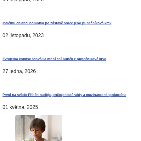
Malému chlapci pomohla po zástavě srdce jeho pupečníková krev
02 listopadu, 2023
Evropská komise schválila množení buněk z pupečníkové krve
27 ledna, 2026
První na světě: Příběh naděje, průkopnické vědy a mezinárodní spolupráce
01 května, 2025