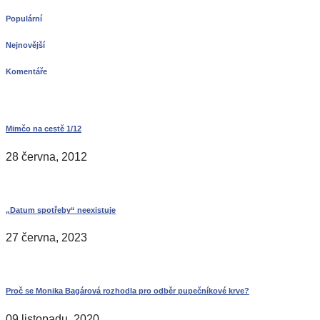
Populární
Nejnovější
Komentáře
Mimčo na cestě 1/12
28 června, 2012
„Datum spotřeby“ neexistuje
27 června, 2023
Proč se Monika Bagárová rozhodla pro odběr pupečníkové krve?
09 listopadu, 2020