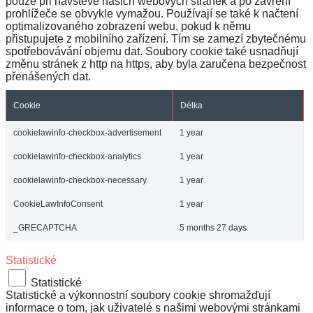
pouze při návštěvě našich webových stránek a po zavření
prohlížeče se obvykle vymažou. Používají se také k načtení
optimalizovaného zobrazení webu, pokud k němu
přistupujete z mobilního zařízení. Tím se zamezí zbytečnému
spotřebovávání objemu dat. Soubory cookie také usnadňují
změnu stránek z http na https, aby byla zaručena bezpečnost
přenášených dat.
Cookie
Délka
cookielawinfo-checkbox-advertisement
1 year
cookielawinfo-checkbox-analytics
1 year
cookielawinfo-checkbox-necessary
1 year
CookieLawInfoConsent
1 year
_GRECAPTCHA
5 months 27 days
Statistické
Statistické
Statistické a výkonnostní soubory cookie shromažďují
informace o tom, jak uživatelé s našimi webovými stránkami