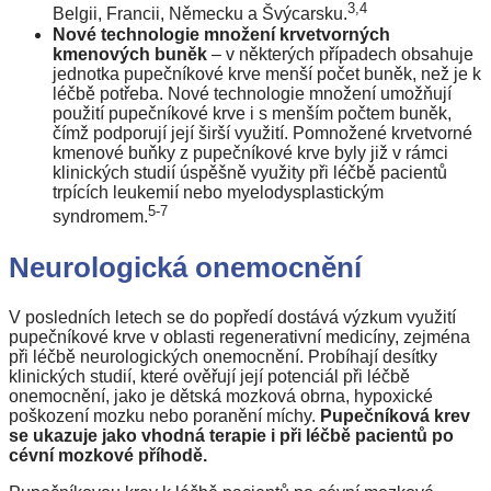
3,4
Belgii, Francii, Německu a Švýcarsku.
Nové technologie množení krvetvorných
kmenových buněk
– v některých případech obsahuje
jednotka pupečníkové krve menší počet buněk, než je k
léčbě potřeba. Nové technologie množení umožňují
použití pupečníkové krve i s menším počtem buněk,
čímž podporují její širší využití. Pomnožené krvetvorné
kmenové buňky z pupečníkové krve byly již v rámci
klinických studií úspěšně využity při léčbě pacientů
trpících leukemií nebo myelodysplastickým
5-7
syndromem.
Neurologická onemocnění
V posledních letech se do popředí dostává výzkum využití
pupečníkové krve v oblasti regenerativní medicíny, zejména
při léčbě neurologických onemocnění. Probíhají desítky
klinických studií, které ověřují její potenciál při léčbě
onemocnění, jako je dětská mozková obrna, hypoxické
poškození mozku nebo poranění míchy.
Pupečníková krev
se ukazuje jako vhodná terapie i při léčbě pacientů po
cévní mozkové příhodě.