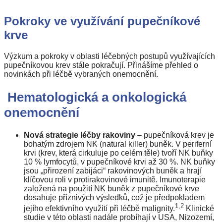
s
názvem
Pokroky ve využívání pupečníkové
Pokroky
ve
krve
využívání
pupečníkové
krve
Výzkum a pokroky v oblasti léčebných postupů využívajících
pupečníkovou krev stále pokračují. Přinášíme přehled o
novinkách při léčbě vybraných onemocnění.
Hematologická a onkologická
onemocnění
Nová strategie léčby rakoviny
– pupečníková krev je
bohatým zdrojem NK (natural killer) buněk. V periferní
krvi (krev, která cirkuluje po celém těle) tvoří NK buňky
10 % lymfocytů, v pupečníkové krvi až 30 %. NK buňky
jsou „přirození zabijáci“ rakovinových buněk a hrají
klíčovou roli v protirakovinové imunitě. Imunoterapie
založená na použití NK buněk z pupečníkové krve
dosahuje příznivých výsledků, což je předpokladem
1,2
jejího efektivního využití při léčbě malignity.
Klinické
studie v této oblasti nadále probíhají v USA, Nizozemí,