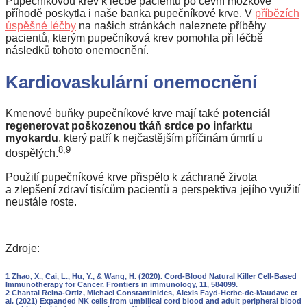
Pupečníkovou krev k léčbě pacientů po cévní mozkové
příhodě poskytla i naše banka pupečníkové krve. V
příbězích
úspěšné léčby
na našich stránkách naleznete příběhy
pacientů, kterým pupečníková krev pomohla při léčbě
následků tohoto onemocnění.
Kardiovaskulární onemocnění
Kmenové buňky pupečníkové krve mají také
potenciál
regenerovat poškozenou tkáň srdce po infarktu
myokardu
, který patří k nejčastějším příčinám úmrtí u
8,9
dospělých.
Použití pupečníkové krve přispělo k záchraně života
a zlepšení zdraví tisícům pacientů a perspektiva jejího využití
neustále roste.
Zdroje:
1 Zhao, X., Cai, L., Hu, Y., & Wang, H. (2020). Cord-Blood Natural Killer Cell-Based
Immunotherapy for Cancer. Frontiers in immunology, 11, 584099.
2 Chantal Reina-Ortiz, Michael Constantinides, Alexis Fayd-Herbe-de-Maudave et
al. (2021) Expanded NK cells from umbilical cord blood and adult peripheral blood