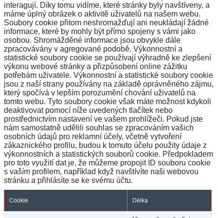
interagují. Díky tomu vidíme, které stránky byly navštíveny, a
máme úplný obrázek o aktivitě uživatelů na našem webu.
Soubory cookie přitom neshromažďují ani neukládají žádné
informace, které by mohly být přímo spojeny s vámi jako
osobou. Shromážděné informace jsou obvykle dále
zpracovávány v agregované podobě. Výkonnostní a
statistické soubory cookie se používají výhradně ke zlepšení
výkonu webové stránky a přizpůsobení online zážitku
potřebám uživatele. Výkonnostní a statistické soubory cookie
jsou z naší strany používány na základě oprávněného zájmu,
který spočívá v lepším porozumění chování uživatelů na
tomto webu. Tyto soubory cookie však máte možnost kdykoli
deaktivovat pomocí níže uvedených tlačítek nebo
prostřednictvím nastavení ve vašem prohlížeči. Pokud jste
nám samostatně udělili souhlas se zpracováním vašich
osobních údajů pro reklamní účely, včetně vytvoření
zákaznického profilu, budou k tomuto účelu použity údaje z
výkonnostních a statistických souborů cookie. Předpokladem
pro toto využití dat je, že můžeme propojit ID souboru cookie
s vaším profilem, například když navštívíte naši webovou
stránku a přihlásíte se ke svému účtu.
Cookie
Délka