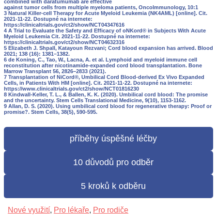
combined with daratumumab are effective
against tumor cells from multiple myeloma patients, OncoImmunology, 10:1
3 Natural Killer-cell Therapy for Acute Myeloid Leukemia (NK4AML) [online]. Cit.
2021-11-22. Dostupné na internete:
https://clinicaltrials.gov/ct2/show/NCT04347616
4 A Trial to Evaluate the Safety and Efficacy of oNKord® in Subjects With Acute
Myeloid Leukemia Cit. 2021-11-22. Dostupné na internete:
https://clinicaltrials.gov/ct2/show/NCT04632316
5 Elizabeth J. Shpall, Katayoun Rezvani; Cord blood expansion has arrived. Blood
2021; 138 (16): 1381–1382.
6 de Koning, C., Tao, W., Lacna, A. et al. Lymphoid and myeloid immune cell
reconstitution after nicotinamide-expanded cord blood transplantation. Bone
Marrow Transplant 56, 2826–2833 (2021).
7 Transplantation of NiCord®, Umbilical Cord Blood-derived Ex Vivo Expanded
Cells, in Patients With HM [online]. Cit. 2021-11-22. Dostupné na internete:
https://www.clinicaltrials.gov/ct2/show/NCT01816230
8 Kindwall-Keller, T. L., & Ballen, K. K. (2020). Umbilical cord blood: The promise
and the uncertainty. Stem Cells Translational Medicine, 9(10), 1153-1162.
9 Allan, D. S. (2020). Using umbilical cord blood for regenerative therapy: Proof or
promise?. Stem Cells, 38(5), 590-595.
příběhy úspěšné léčby
10 důvodů pro odběr
5 kroků k odběru
Nové využití
,
Pro lékaře
,
Pro rodiče