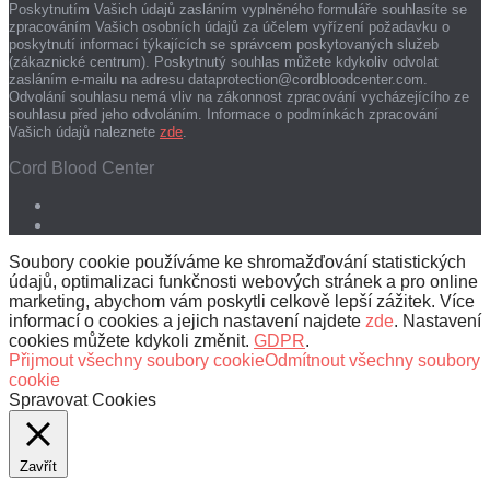
Poskytnutím Vašich údajů zasláním vyplněného formuláře souhlasíte se
zpracováním Vašich osobních údajů za účelem vyřízení požadavku o
poskytnutí informací týkajících se správcem poskytovaných služeb
(zákaznické centrum). Poskytnutý souhlas můžete kdykoliv odvolat
zasláním e-mailu na adresu dataprotection@cordbloodcenter.com.
Odvolání souhlasu nemá vliv na zákonnost zpracování vycházejícího ze
souhlasu před jeho odvoláním. Informace o podmínkách zpracování
Vašich údajů naleznete
zde
.
Cord Blood Center
Soubory cookie používáme ke shromažďování statistických
údajů, optimalizaci funkčnosti webových stránek a pro online
marketing, abychom vám poskytli celkově lepší zážitek. Více
informací o cookies a jejich nastavení najdete
zde
. Nastavení
cookies můžete kdykoli změnit.
GDPR
.
Přijmout všechny soubory cookie
Odmítnout všechny soubory
cookie
Spravovat Cookies
Zavřít