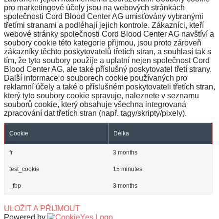
pro marketingové účely jsou na webových stránkách
společnosti Cord Blood Center AG umisťovány vybranými
třetími stranami a podléhají jejich kontrole. Zákazníci, kteří
webové stránky společnosti Cord Blood Center AG navštíví a
soubory cookie této kategorie přijmou, jsou proto zároveň
zákazníky těchto poskytovatelů třetích stran, a souhlasí tak s
tím, že tyto soubory použije a uplatní nejen společnost Cord
Blood Center AG, ale také příslušný poskytovatel třetí strany.
Další informace o souborech cookie používaných pro
reklamní účely a také o příslušném poskytovateli třetích stran,
který tyto soubory cookie spravuje, naleznete v seznamu
souborů cookie, který obsahuje všechna integrovaná
zpracování dat třetích stran (např. tagy/skripty/pixely).
Cookie
Délka
fr
3 months
test_cookie
15 minutes
_fbp
3 months
ULOŽIT A PŘIJMOUT
Powered by