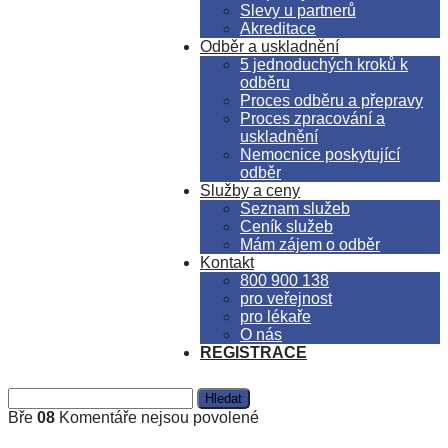
Slevy u partnerů
Akreditace
Odběr a uskladnění
5 jednoduchých kroků k
odběru
Proces odběru a přepravy
Proces zpracování a
uskladnění
Nemocnice poskytující
odběr
Služby a ceny
Seznam služeb
Ceník služeb
Mám zájem o odběr
Kontakt
800 900 138
pro veřejnost
pro lékaře
O nás
REGISTRACE
Vyhledávání
u
Bře
08
Komentáře nejsou povolené
textu