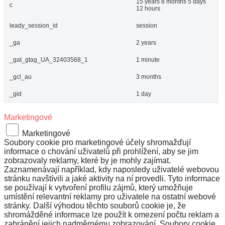
15 years 8 months 5 days
c
12 hours
leady_session_id
session
_ga
2 years
_gat_gtag_UA_32403568_1
1 minute
_gcl_au
3 months
_gid
1 day
Marketingové
Marketingové
Soubory cookie pro marketingové účely shromažďují
informace o chování uživatelů při prohlížení, aby se jim
zobrazovaly reklamy, které by je mohly zajímat.
Zaznamenávají například, kdy naposledy uživatelé webovou
stránku navštívili a jaké aktivity na ní provedli. Tyto informace
se používají k vytvoření profilu zájmů, který umožňuje
umístění relevantní reklamy pro uživatele na ostatní webové
stránky. Další výhodou těchto souborů cookie je, že
shromážděné informace lze použít k omezení počtu reklam a
zabránění jejich nadměrnému zobrazování. Soubory cookie