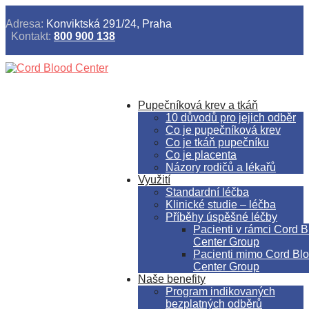
Adresa:
Konviktská 291/24, Praha
Kontakt:
800 900 138
Pupečníková krev a tkáň
10 důvodů pro jejich odběr
Co je pupečníková krev
Co je tkáň pupečníku
Co je placenta
Názory rodičů a lékařů
Využití
Standardní léčba
Klinické studie – léčba
Příběhy úspěšné léčby
Pacienti v rámci Cord 
Center Group
Pacienti mimo Cord Bl
Center Group
Naše benefity
Program indikovaných
bezplatných odběrů