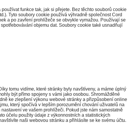
oužívat funkce tak, jak si přejete. Bez těchto souborů cookie
atd.). Tyto soubory cookie používá výhradně společnost Cord
nek a po zavření prohlížeče se obvykle vymažou. Používají se
u spotřebovávání objemu dat. Soubory cookie také usnadňují
Díky tomu vidíme, které stránky byly navštíveny, a máme úplný
 mohly být přímo spojeny s vámi jako osobou. Shromážděné
adně ke zlepšení výkonu webové stránky a přizpůsobení online
ájmu, který spočívá v lepším porozumění chování uživatelů na
m nastavení ve vašem prohlížeči. Pokud jste nám samostatně
to účelu použity údaje z výkonnostních a statistických
navštívíte naši webovou stránku a přihlásíte se ke svému účtu.