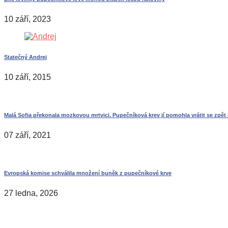
10 září, 2023
Statečný Andrej
10 září, 2015
Malá Sofia překonala mozkovou mrtvici. Pupečníková krev jí pomohla vrátit se zpět 
07 září, 2021
Evropská komise schválila množení buněk z pupečníkové krve
27 ledna, 2026