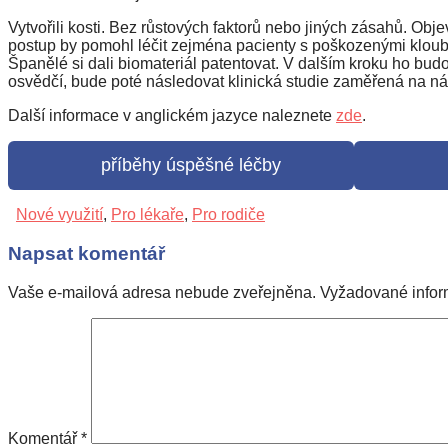
Vytvořili kosti. Bez růstových faktorů nebo jiných zásahů. Obj
postup by pomohl léčit zejména pacienty s poškozenými klouby
Španělé si dali biomateriál patentovat. V dalším kroku ho bu
osvědčí, bude poté následovat klinická studie zaměřená na ná
Další informace v anglickém jazyce naleznete
zde
.
příběhy úspěšné léčby
1
Nové využití
,
Pro lékaře
,
Pro rodiče
Napsat komentář
Vaše e-mailová adresa nebude zveřejněna.
Vyžadované info
Komentář
*