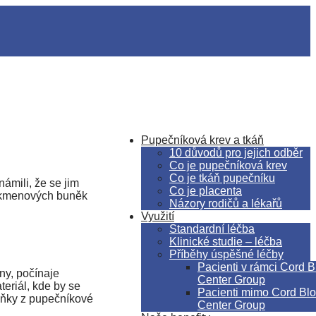
Pupečníková krev a tkáň
10 důvodů pro jejich odběr
Co je pupečníková krev
Co je tkáň pupečníku
ámili, že se jim
Co je placenta
 z kmenových buněk
Názory rodičů a lékařů
Využití
Standardní léčba
Klinické studie – léčba
Příběhy úspěšné léčby
Pacienti v rámci Cord 
ny, počínaje
Center Group
eriál, kde by se
Pacienti mimo Cord Bl
buňky z pupečníkové
Center Group