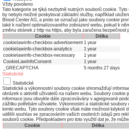
Vždy povoleno
Tato kategorie se týká nezbytně nutných souborů cookie. Tyto
by nebylo možné poskytovat základní služby, například uložen
Blood Center AG, a proto se označují jako soubory cookie prv
také k načtení optimalizovaného zobrazení webu, pokud k něm
změnu stránek z http na https, aby byla zaručena bezpečnost 
Cookie
Délka
cookielawinfo-checkbox-advertisement
1 year
cookielawinfo-checkbox-analytics
1 year
cookielawinfo-checkbox-necessary
1 year
CookieLawInfoConsent
1 year
_GRECAPTCHA
5 months 27 days
Statistické
Statistické
Statistické a výkonnostní soubory cookie shromažďují informac
obrázek o aktivitě uživatelů na našem webu. Soubory cookie 
informace jsou obvykle dále zpracovávány v agregované podob
zážitku potřebám uživatele. Výkonnostní a statistické soubor
tomto webu. Tyto soubory cookie však máte možnost kdykoli d
udělili souhlas se zpracováním vašich osobních údajů pro rekl
souborů cookie. Předpokladem pro toto využití dat je, že může
Cookie
Délka