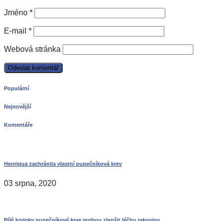
Jméno
*
E-mail
*
Webová stránka
Populární
Nejnovější
Komentáře
Henriqua zachránila vlastní pupečníková krev
03 srpna, 2020
Bílé krvinky pupečníkové krve mohou zlepšit léčbu rakoviny