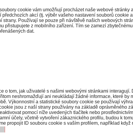
 soubory cookie vám umožňují procházet naše webové stránky a p
í předchozích akcí (tj. výběr vašeho nastavení souborů cookie 
ní strany. Používají se pouze při návštěvě našich webových strá
u přistupujete z mobilního zařízení. Tím se zamezí zbytečném
přenášených dat.
e o tom, jak uživatelé s našimi webovými stránkami interagují. 
přitom neshromažďují ani neukládají žádné informace, které by
ě. Výkonnostní a statistické soubory cookie se používají výhr
y cookie jsou z naší strany používány na základě oprávněného z
eaktivovat pomocí níže uvedených tlačítek nebo prostřednictví
amní účely, včetně vytvoření zákaznického profilu, budou k tomu
me propojit ID souboru cookie s vaším profilem, například když 