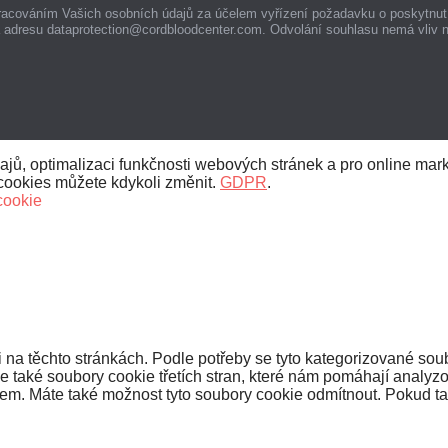
racováním Vašich osobních údajů za účelem vyřízení požadavku o poskytnut
a adresu dataprotection@cordbloodcenter.com. Odvolání souhlasu nemá vliv 
ů, optimalizaci funkčnosti webových stránek a pro online marke
cookies můžete kdykoli změnit.
GDPR
.
cookie
na těchto stránkách. Podle potřeby se tyto kategorizované soub
také soubory cookie třetích stran, které nám pomáhají analyzo
m. Máte také možnost tyto soubory cookie odmítnout. Pokud tak u