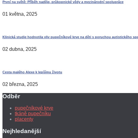
První na světě: Příběh naděje, průkopnické vědy a mezinárodní spolupráce
01 května, 2025
Klinická studie hodnotila vliv pupečníkové krve na děti s poruchou autistického sp
02 dubna, 2025
Cesta malého Alexe k lepšímu životu
02 března, 2025
Odběr
pupečníkové krve
tkáně pupečníku
placenty
Nejhledanější