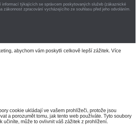
í informací týkajících se správcem poskytovaných služeb (zákaznické
na zákonnost zpracování vycházejícího ze souhlasu před jeho odvoláním.
ting, abychom vám poskytli celkově lepší zážitek. Více
ory cookie ukládají ve vašem prohlížeči, protože jsou
vat a porozumět tomu, jak tento web používáte. Tyto soubory
činíte, může to ovlivnit váš zážitek z prohlížení.