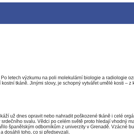
Po letech výzkumu na poli molekulární biologie a radiologie ozn
 kostní tkáně. Jinými slovy, je schopný vytvářet umělé kosti –
káží už dnes opravit nebo nahradit poškozené tkáně i celé orgá
dečního svalu. Vědci po celém světě proto hledají vhodný mat
podařilo španělským odborníkům z univerzity v Grenadě. Vzácné 
a dosáhli toho, co si předsevzali.