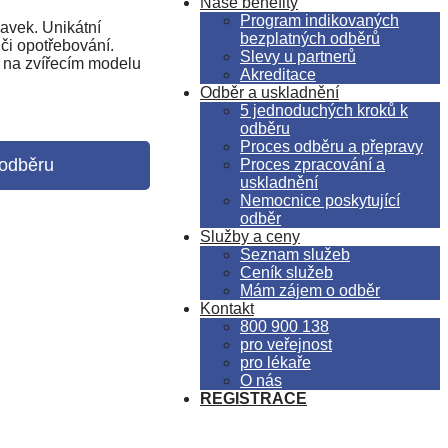
Naše benefity
Program indikovaných
pavek. Unikátní
bezplatných odběrů
či opotřebování.
Slevy u partnerů
e na zvířecím modelu
Akreditace
Odběr a uskladnění
5 jednoduchých kroků k
odběru
Proces odběru a přepravy
odběru
Proces zpracování a
uskladnění
Nemocnice poskytující
odběr
Služby a ceny
Seznam služeb
Ceník služeb
Mám zájem o odběr
Kontakt
800 900 138
pro veřejnost
pro lékaře
O nás
REGISTRACE