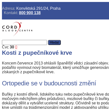
Adresa:
Konviktská 291/24, Praha
Kontakt:
800 900 138
Vyhledávání
Čvc
30
0
Kosti z pupečníkové krve
Koncem července 2013 ohlásili španělští vědci zásadní objev. 
podařilo vyvinout nový biomateriál, který umožňuje generování
získaných z pupečníkové krve.
Ortopedie se v budoucnosti změní
Buňky z kostní dřeně, lidského tuku nebo pupečníkové krve do
močovým měchýřem přes průdušnici, mozkové buňky či buňky sr
dokázaly dělit a vytvářet ucelené struktury. Očividně se to 
krve umístili na trojdimenzionální model z aktivovaného uhlíku 