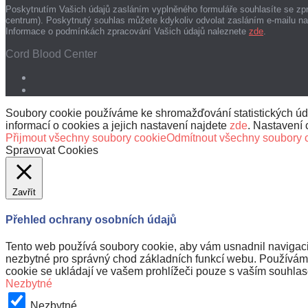
Poskytnutím Vašich údajů zasláním vyplněného formuláře souhlasíte se zp
centrum). Poskytnutý souhlas můžete kdykoliv odvolat zasláním e-mailu n
Informace o podmínkách zpracování Vašich údajů naleznete
zde
.
Cord Blood Center
Soubory cookie používáme ke shromažďování statistických údaj
informací o cookies a jejich nastavení najdete
zde
. Nastavení 
Přijmout všechny soubory cookie
Odmítnout všechny soubory 
Spravovat Cookies
Zavřít
Přehled ochrany osobních údajů
Tento web používá soubory cookie, aby vám usnadnil navigaci 
nezbytné pro správný chod základních funkcí webu. Používáme 
cookie se ukládají ve vašem prohlížeči pouze s vaším souhlase
Nezbytné
Nezbytné