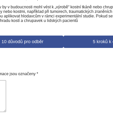
ev by v budoucnosti mohl vést k „výrobě“ kostní tkáně nebo chru
 nebo kostmi, například při tumorech, traumatických zraněních 
dou aplikovat hlodavcům v rámci experimentální studie. Pokud s
hradu kostí a chrupavek u lidských pacientů
0 důvodů pro odběr
5 kroků k 
rmace jsou označeny
*