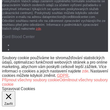
Poskytnutím Vašich údajů zasláním vyplněného formuláře souhlasíte se
zpracováním Vašich osobních údajů za účelem vyřízení požadavku o
poskytnutí informací týkajících se správcem poskytovaných služeb
(zákaznické centrum). Poskytnutý souhlas můžete kdykoliv odvolat
zasláním e-mailu na adresu dataprotection@cordbloodcenter.com.
Odvolání souhlasu nemá vliv na zákonnost zpracování vycházejícího ze
souhlasu před jeho odvoláním. Informace o podmínkách zpracování
Vašich údajů naleznete
zde
.
Cord Blood Center
Soubory cookie používáme ke shromažďování statistických
údajů, optimalizaci funkčnosti webových stránek a pro online
marketing, abychom vám poskytli celkově lepší zážitek. Více
informací o cookies a jejich nastavení najdete
zde
. Nastavení
cookies můžete kdykoli změnit.
GDPR
.
Přijmout všechny soubory cookie
Odmítnout všechny soubory
cookie
Spravovat Cookies
Zavřít