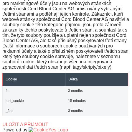
pro marketingové účely jsou na webových stránkách
společnosti Cord Blood Center AG umisťovány vybranými
třetími stranami a podléhají jejich kontrole. Zákazníci, kteří
webové stránky společnosti Cord Blood Center AG navštíví a
soubory cookie této kategorie přijmou, jsou proto zároveň
zákazníky těchto poskytovatelů třetích stran, a souhlasí tak s
tím, že tyto soubory použije a uplatní nejen společnost Cord
Blood Center AG, ale také příslušný poskytovatel třetí strany.
Další informace o souborech cookie používaných pro
reklamní účely a také o příslušném poskytovateli třetích stran,
který tyto soubory cookie spravuje, naleznete v seznamu
souborů cookie, který obsahuje všechna integrovaná
zpracování dat třetích stran (např. tagy/skripty/pixely).
Cookie
Délka
fr
3 months
test_cookie
15 minutes
_fbp
3 months
ULOŽIT A PŘIJMOUT
Powered by