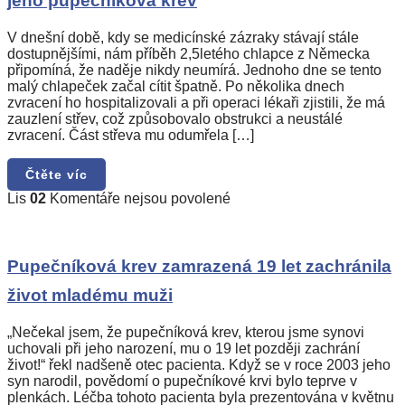
jeho pupečníková krev
pomohla
po
zástavě
V dnešní době, kdy se medicínské zázraky stávají stále
srdce
dostupnějšími, nám příběh 2,5letého chlapce z Německa
jeho
připomíná, že naděje nikdy neumírá. Jednoho dne se tento
pupečníková
malý chlapeček začal cítit špatně. Po několika dnech
krev
zvracení ho hospitalizovali a při operaci lékaři zjistili, že má
zauzlení střev, což způsobovalo obstrukci a neustálé
zvracení. Část střeva mu odumřela […]
Čtěte víc
u
Lis
02
Komentáře nejsou povolené
textu
s
názvem
Pupečníková
Pupečníková krev zamrazená 19 let zachránila
krev
život mladému muži
zamrazená
19
let
„Nečekal jsem, že pupečníková krev, kterou jsme synovi
zachránila
uchovali při jeho narození, mu o 19 let později zachrání
život
život!“ řekl nadšeně otec pacienta. Když se v roce 2003 jeho
mladému
syn narodil, povědomí o pupečníkové krvi bylo teprve v
muži
plenkách. Léčba tohoto pacienta byla prezentována v květnu