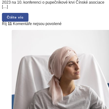
2023 na 10. konferenci o pupečníkové krvi Čínské asociace
[…]
Čtěte víc
u
Říj
11
Komentáře nejsou povolené
textu
s
názvem
Více
možností
pro
pacienty
s
rakovinou
krve