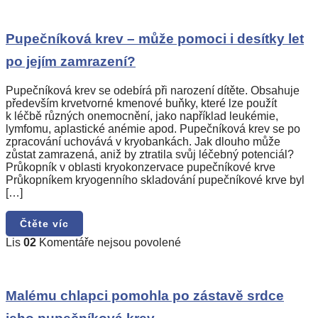
s
názvem
Pupečníková
Pupečníková krev – může pomoci i desítky let
krev
po jejím zamrazení?
–
může
pomoci
Pupečníková krev se odebírá při narození dítěte. Obsahuje
i
především krvetvorné kmenové buňky, které lze použít
desítky
k léčbě různých onemocnění, jako například leukémie,
let
lymfomu, aplastické anémie apod. Pupečníková krev se po
po
zpracování uchovává v kryobankách. Jak dlouho může
jejím
zůstat zamrazená, aniž by ztratila svůj léčebný potenciál?
zamrazení?
Průkopník v oblasti kryokonzervace pupečníkové krve
Průkopníkem kryogenního skladování pupečníkové krve byl
[…]
Čtěte víc
u
Lis
02
Komentáře nejsou povolené
textu
s
názvem
Malému
Malému chlapci pomohla po zástavě srdce
chlapci