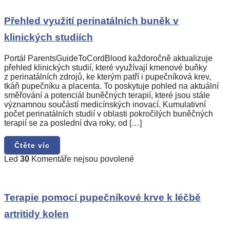
s
názvem
Přehled
Přehled využití perinatálních buněk v
využití
klinických studiích
perinatálních
buněk
v
Portál ParentsGuideToCordBlood každoročně aktualizuje
klinických
přehled klinických studií, které využívají kmenové buňky
studiích
z perinatálních zdrojů, ke kterým patří i pupečníková krev,
tkáň pupečníku a placenta. To poskytuje pohled na aktuální
směřování a potenciál buněčných terapií, které jsou stále
významnou součástí medicínských inovací. Kumulativní
počet perinatálních studií v oblasti pokročilých buněčných
terapií se za poslední dva roky, od […]
Čtěte víc
u
Led
30
Komentáře nejsou povolené
textu
s
názvem
Terapie
Terapie pomocí pupečníkové krve k léčbě
pomocí
artritidy kolen
pupečníkové
krve