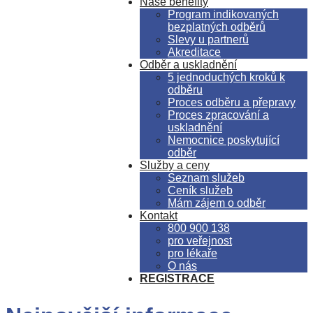
Naše benefity
Program indikovaných
bezplatných odběrů
Slevy u partnerů
Akreditace
Odběr a uskladnění
5 jednoduchých kroků k
odběru
Proces odběru a přepravy
Proces zpracování a
uskladnění
Nemocnice poskytující
odběr
Služby a ceny
Seznam služeb
Ceník služeb
Mám zájem o odběr
Kontakt
800 900 138
pro veřejnost
pro lékaře
O nás
REGISTRACE