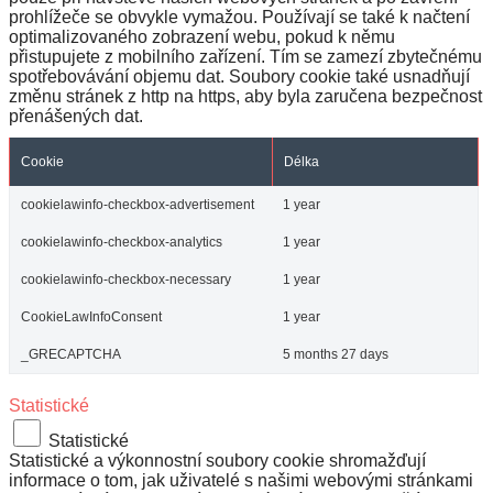
prohlížeče se obvykle vymažou. Používají se také k načtení
optimalizovaného zobrazení webu, pokud k němu
přistupujete z mobilního zařízení. Tím se zamezí zbytečnému
spotřebovávání objemu dat. Soubory cookie také usnadňují
změnu stránek z http na https, aby byla zaručena bezpečnost
přenášených dat.
Cookie
Délka
cookielawinfo-checkbox-advertisement
1 year
cookielawinfo-checkbox-analytics
1 year
cookielawinfo-checkbox-necessary
1 year
CookieLawInfoConsent
1 year
_GRECAPTCHA
5 months 27 days
Statistické
Statistické
Statistické a výkonnostní soubory cookie shromažďují
informace o tom, jak uživatelé s našimi webovými stránkami