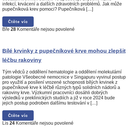
infekcí, krvácení a dalších zdravotních problémů. Jak může
pupečníková krev pomoci? Pupečníková […]
Čtěte víc
u
Bře
28
Komentáře nejsou povolené
textu
s
názvem
Bílé
Bílé krvinky z pupečníkové krve mohou zlepšit
krvinky
léčbu rakoviny
z
pupečníkové
krve
Tým vědců z oddělení hematologie a oddělení molekulární
mohou
patologie Všeobecné nemocnice v Singapuru vyvinul postup
zlepšit
pro využití a posílení vrozené schopnosti bílých krvinek z
léčbu
pupečníkové krve k léčbě různých typů solidních nádorů a
rakoviny
rakoviny krve. Výzkumní pracovníci dosáhli dobrých
výsledků v preklinických studiích a již v roce 2024 bude
jejich postup podroben dalšímu testování v […]
Čtěte víc
u
Lis
24
Komentáře nejsou povolené
textu