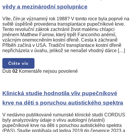
na
vědy a mezinárodní spolupráce
světě:
Příběh
naděje,
Víte, čím je významný rok 1988? V tomto roce byla poprvé na
průkopnické
světě úspěšně provedena transplantace pupečníkové krve.
vědy
Tento revoluční zákrok zachránil život malému chlapci
a
jménem Matthew Farrow, který trpěl Fanconiho anémií,
mezinárodní
vzácným onemocněním kostní dřeně. Cesta k záchraně
spolupráce
Příběh začíná v USA. Tradiční transplantace kostní dřeně
nepřicházela v úvahu, jelikož se nenašel vhodný dárce […]
Čtěte víc
u
Dub
02
Komentáře nejsou povolené
textu
s
názvem
Klinická
Klinická studie hodnotila vliv pupečníkové
studie
krve na děti s poruchou autistického spektra
hodnotila
vliv
pupečníkové
V nedávno publikované rumunské klinické studii CORDUS
krve
byly analyzovány údaje o vlivu autologní (vlastní)
na
pupečníkové krve na děti s poruchou autistického spektra
děti
(PAS). Studie probíhala od ledna 2019 do července 2023 a