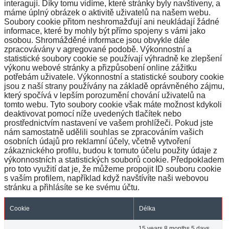
interagují. Díky tomu vidíme, které stránky byly navštíveny, a
máme úplný obrázek o aktivitě uživatelů na našem webu.
Soubory cookie přitom neshromažďují ani neukládají žádné
informace, které by mohly být přímo spojeny s vámi jako
osobou. Shromážděné informace jsou obvykle dále
zpracovávány v agregované podobě. Výkonnostní a
statistické soubory cookie se používají výhradně ke zlepšení
výkonu webové stránky a přizpůsobení online zážitku
potřebám uživatele. Výkonnostní a statistické soubory cookie
jsou z naší strany používány na základě oprávněného zájmu,
který spočívá v lepším porozumění chování uživatelů na
tomto webu. Tyto soubory cookie však máte možnost kdykoli
deaktivovat pomocí níže uvedených tlačítek nebo
prostřednictvím nastavení ve vašem prohlížeči. Pokud jste
nám samostatně udělili souhlas se zpracováním vašich
osobních údajů pro reklamní účely, včetně vytvoření
zákaznického profilu, budou k tomuto účelu použity údaje z
výkonnostních a statistických souborů cookie. Předpokladem
pro toto využití dat je, že můžeme propojit ID souboru cookie
s vaším profilem, například když navštívíte naši webovou
stránku a přihlásíte se ke svému účtu.
Cookie
Délka
15 years 8 months 5 days