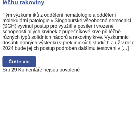
léčbu rakoviny
Tým výzkumníků z oddělení hematologie a oddělení
molekulární patologie v Singapurské všeobecné nemocnici
(SGH) vyvinul postup pro využití a posílení vrozené
schopnosti bílých krvinek z pupečníkové krve při léčbě
různých typů solidních nádorů a rakoviny krve. Výzkumníci
dosáhli dobrých výsledků v preklinických studiích a už v roce
2024 bude jejich postup podroben dalšímu testování v […]
Čtěte víc
u
Srp
29
Komentáře nejsou povolené
textu
s
názvem
Vědci
objevili
v
placentě
kmenové
buňky,
které
dokážou
opravit