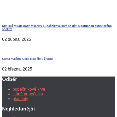
Klinická studie hodnotila vliv pupečníkové krve na děti s poruchou autistického
spektra
02 dubna, 2025
Cesta malého Alexe k lepšímu životu
02 března, 2025
Odběr
pupečníkové krve
tkáně pupečníku
placenty
Nejhledanější