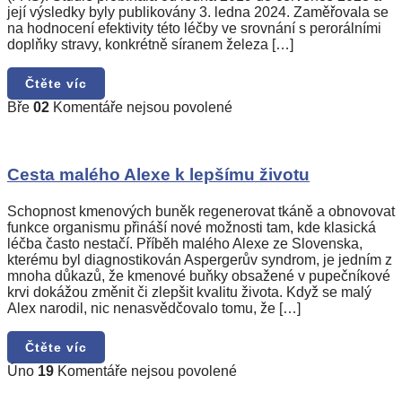
s
její výsledky byly publikovány 3. ledna 2024. Zaměřovala se
poruchou
na hodnocení efektivity této léčby ve srovnání s perorálními
autistického
doplňky stravy, konkrétně síranem železa […]
spektra
Čtěte víc
u
Bře
02
Komentáře nejsou povolené
textu
s
názvem
Cesta
Cesta malého Alexe k lepšímu životu
malého
Alexe
Schopnost kmenových buněk regenerovat tkáně a obnovovat
k
funkce organismu přináší nové možnosti tam, kde klasická
lepšímu
léčba často nestačí. Příběh malého Alexe ze Slovenska,
životu
kterému byl diagnostikován Aspergerův syndrom, je jedním z
mnoha důkazů, že kmenové buňky obsažené v pupečníkové
krvi dokážou změnit či zlepšit kvalitu života. Když se malý
Alex narodil, nic nenasvědčovalo tomu, že […]
Čtěte víc
u
Úno
19
Komentáře nejsou povolené
textu