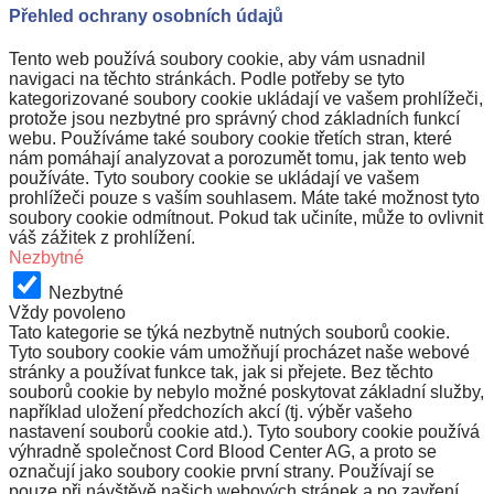
Přehled ochrany osobních údajů
Tento web používá soubory cookie, aby vám usnadnil
navigaci na těchto stránkách. Podle potřeby se tyto
kategorizované soubory cookie ukládají ve vašem prohlížeči,
protože jsou nezbytné pro správný chod základních funkcí
webu. Používáme také soubory cookie třetích stran, které
nám pomáhají analyzovat a porozumět tomu, jak tento web
používáte. Tyto soubory cookie se ukládají ve vašem
prohlížeči pouze s vaším souhlasem. Máte také možnost tyto
soubory cookie odmítnout. Pokud tak učiníte, může to ovlivnit
váš zážitek z prohlížení.
Nezbytné
Nezbytné
Vždy povoleno
Tato kategorie se týká nezbytně nutných souborů cookie.
Tyto soubory cookie vám umožňují procházet naše webové
stránky a používat funkce tak, jak si přejete. Bez těchto
souborů cookie by nebylo možné poskytovat základní služby,
například uložení předchozích akcí (tj. výběr vašeho
nastavení souborů cookie atd.). Tyto soubory cookie používá
výhradně společnost Cord Blood Center AG, a proto se
označují jako soubory cookie první strany. Používají se
pouze při návštěvě našich webových stránek a po zavření