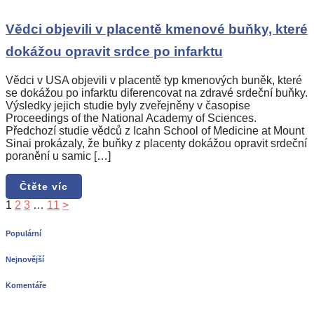
Vědci objevili v placentě kmenové buňky, které
dokážou opravit srdce po infarktu
Vědci v USA objevili v placentě typ kmenových buněk, které
se dokážou po infarktu diferencovat na zdravé srdeční buňky.
Výsledky jejich studie byly zveřejněny v časopise
Proceedings of the National Academy of Sciences.
Předchozí studie vědců z Icahn School of Medicine at Mount
Sinai prokázaly, že buňky z placenty dokážou opravit srdeční
poranění u samic […]
Čtěte víc
1
2
3
…
11
>
Populární
Nejnovější
Komentáře