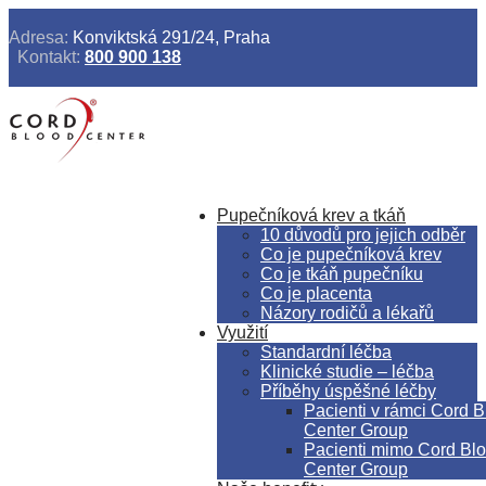
Adresa:
Konviktská 291/24, Praha
Kontakt:
800 900 138
Pupečníková krev a tkáň
10 důvodů pro jejich odběr
Co je pupečníková krev
Co je tkáň pupečníku
Co je placenta
Názory rodičů a lékařů
Využití
Standardní léčba
Klinické studie – léčba
Příběhy úspěšné léčby
Pacienti v rámci Cord 
Center Group
Pacienti mimo Cord Bl
Center Group