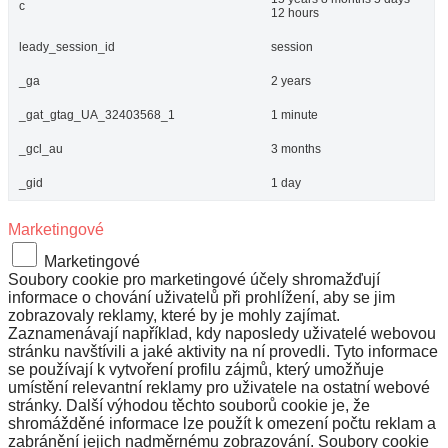
c
12 hours
leady_session_id
session
_ga
2 years
_gat_gtag_UA_32403568_1
1 minute
_gcl_au
3 months
_gid
1 day
Marketingové
Marketingové
Soubory cookie pro marketingové účely shromažďují
informace o chování uživatelů při prohlížení, aby se jim
zobrazovaly reklamy, které by je mohly zajímat.
Zaznamenávají například, kdy naposledy uživatelé webovou
stránku navštívili a jaké aktivity na ní provedli. Tyto informace
se používají k vytvoření profilu zájmů, který umožňuje
umístění relevantní reklamy pro uživatele na ostatní webové
stránky. Další výhodou těchto souborů cookie je, že
shromážděné informace lze použít k omezení počtu reklam a
zabránění jejich nadměrnému zobrazování. Soubory cookie