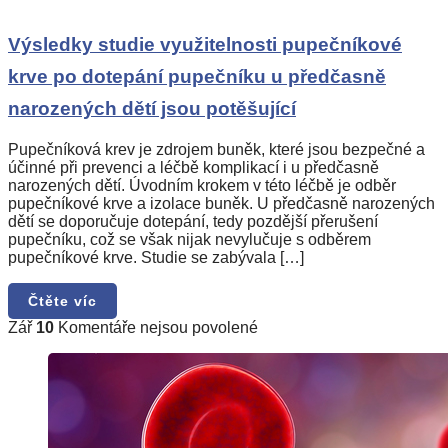
s
názvem
Výsledky
Výsledky studie využitelnosti pupečníkové
studie
krve po dotepání pupečníku u předčasně
využitelnosti
pupečníkové
narozených dětí jsou potěšující
krve
po
dotepání
Pupečníková krev je zdrojem buněk, které jsou bezpečné a
pupečníku
účinné při prevenci a léčbě komplikací i u předčasně
u
narozených dětí. Úvodním krokem v této léčbě je odběr
předčasně
pupečníkové krve a izolace buněk. U předčasně narozených
narozených
dětí se doporučuje dotepání, tedy pozdější přerušení
dětí
pupečníku, což se však nijak nevylučuje s odběrem
jsou
pupečníkové krve. Studie se zabývala […]
potěšující
Čtěte víc
u
Zář
10
Komentáře nejsou povolené
textu
s
názvem
Bílé
krvinky
pupečníkové