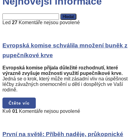
Nejnovější informace
Vyhledávání
u
Led
27
Komentáře nejsou povolené
textu
s
názvem
Evropská
Evropská komise schválila množení buněk z
komise
pupečníkové krve
schválila
množení
buněk
Evropská komise přijala důležité rozhodnutí, které
z
výrazně zvyšuje možnosti využití pupečníkové krve.
pupečníkové
Jedná se o krok, který může mít zásadní vliv na úspěšnost
krve
léčby závažných onemocnění u dětí i dospělých ve Vaší
rodině.
Čtěte víc
u
Kvě
01
Komentáře nejsou povolené
textu
s
názvem
První
První na světě: Příběh naděje, průkopnické