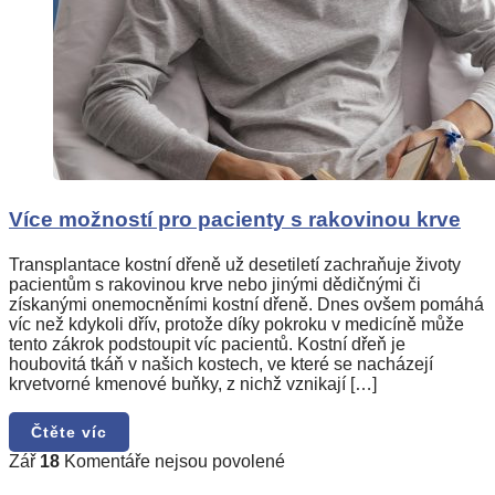
Více možností pro pacienty s rakovinou krve
Transplantace kostní dřeně už desetiletí zachraňuje životy
pacientům s rakovinou krve nebo jinými dědičnými či
získanými onemocněními kostní dřeně. Dnes ovšem pomáhá
víc než kdykoli dřív, protože díky pokroku v medicíně může
tento zákrok podstoupit víc pacientů. Kostní dřeň je
houbovitá tkáň v našich kostech, ve které se nacházejí
krvetvorné kmenové buňky, z nichž vznikají […]
Čtěte víc
u
Zář
18
Komentáře nejsou povolené
textu