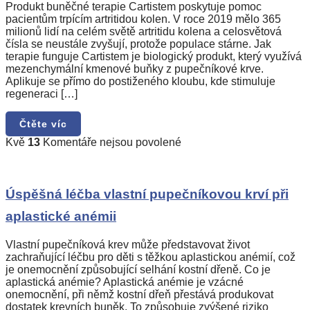
k
Produkt buněčné terapie Cartistem poskytuje pomoc
léčbě
pacientům trpícím artritidou kolen. V roce 2019 mělo 365
artritidy
milionů lidí na celém světě artritidu kolena a celosvětová
kolen
čísla se neustále zvyšují, protože populace stárne. Jak
terapie funguje Cartistem je biologický produkt, který využívá
mezenchymální kmenové buňky z pupečníkové krve.
Aplikuje se přímo do postiženého kloubu, kde stimuluje
regeneraci […]
Čtěte víc
u
Kvě
13
Komentáře nejsou povolené
textu
s
názvem
Úspěšná
Úspěšná léčba vlastní pupečníkovou krví při
léčba
aplastické anémii
vlastní
pupečníkovou
krví
Vlastní pupečníková krev může představovat život
při
zachraňující léčbu pro děti s těžkou aplastickou anémií, což
aplastické
je onemocnění způsobující selhání kostní dřeně. Co je
anémii
aplastická anémie? Aplastická anémie je vzácné
onemocnění, při němž kostní dřeň přestává produkovat
dostatek krevních buněk. To způsobuje zvýšené riziko