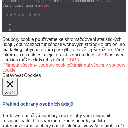
souhlasu před jeho odvoláním. Informace o podmínkách zpracování
Vašich údajů naleznete
zde
.
Cord Blood Center
Soubory cookie používáme ke shromažďování statistických
údajů, optimalizaci funkčnosti webových stránek a pro online
marketing, abychom vám poskytli celkově lepší zážitek. Více
informací o cookies a jejich nastavení najdete
zde
. Nastavení
cookies můžete kdykoli změnit.
GDPR
.
Přijmout všechny soubory cookie
Odmítnout všechny soubory
cookie
Spravovat Cookies
Zavřít
Přehled ochrany osobních údajů
Tento web používá soubory cookie, aby vám usnadnil
navigaci na těchto stránkách. Podle potřeby se tyto
kategorizované soubory cookie ukládají ve vašem prohlížeči,