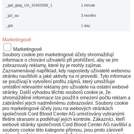
_gat_gtag_UA_32403568_1
1 minute
_gcl_au
3 months
_gid
1 day
Marketingové
Marketingové
Soubory cookie pro marketingové účely shromažďují
informace o chování uživatelů při prohlížení, aby se jim
zobrazovaly reklamy, které by je mohly zajímat.
Zaznamenávají například, kdy naposledy uživatelé webovou
stránku navštívili a jaké aktivity na ní provedli. Tyto informace
se používají k vytvoření profilu zájmů, který umožňuje
umístění relevantní reklamy pro uživatele na ostatní webové
stránky. Další výhodou těchto souborů cookie je, že
shromážděné informace lze použít k omezení počtu reklam a
zabránění jejich nadměrnému zobrazování. Soubory cookie
pro marketingové účely jsou na webových stránkách
společnosti Cord Blood Center AG umisťovány vybranými
třetími stranami a podléhají jejich kontrole. Zákazníci, kteří
webové stránky společnosti Cord Blood Center AG navštíví a
soubory cookie této kategorie přijmou, jsou proto zároveň