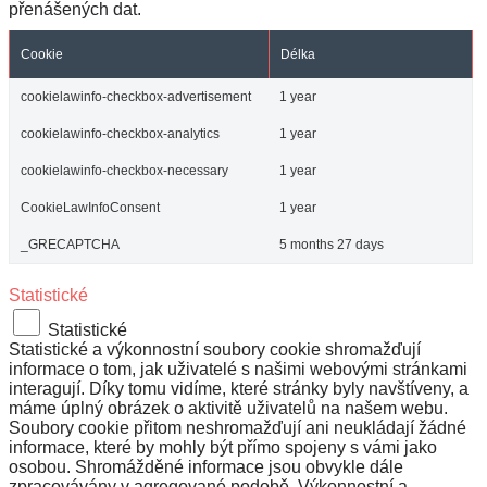
přenášených dat.
Cookie
Délka
cookielawinfo-checkbox-advertisement
1 year
cookielawinfo-checkbox-analytics
1 year
cookielawinfo-checkbox-necessary
1 year
CookieLawInfoConsent
1 year
_GRECAPTCHA
5 months 27 days
Statistické
Statistické
Statistické a výkonnostní soubory cookie shromažďují
informace o tom, jak uživatelé s našimi webovými stránkami
interagují. Díky tomu vidíme, které stránky byly navštíveny, a
máme úplný obrázek o aktivitě uživatelů na našem webu.
Soubory cookie přitom neshromažďují ani neukládají žádné
informace, které by mohly být přímo spojeny s vámi jako
osobou. Shromážděné informace jsou obvykle dále
zpracovávány v agregované podobě. Výkonnostní a