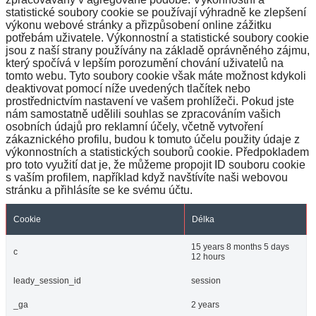
statistické soubory cookie se používají výhradně ke zlepšení
výkonu webové stránky a přizpůsobení online zážitku
potřebám uživatele. Výkonnostní a statistické soubory cookie
jsou z naší strany používány na základě oprávněného zájmu,
který spočívá v lepším porozumění chování uživatelů na
tomto webu. Tyto soubory cookie však máte možnost kdykoli
deaktivovat pomocí níže uvedených tlačítek nebo
prostřednictvím nastavení ve vašem prohlížeči. Pokud jste
nám samostatně udělili souhlas se zpracováním vašich
osobních údajů pro reklamní účely, včetně vytvoření
zákaznického profilu, budou k tomuto účelu použity údaje z
výkonnostních a statistických souborů cookie. Předpokladem
pro toto využití dat je, že můžeme propojit ID souboru cookie
s vaším profilem, například když navštívíte naši webovou
stránku a přihlásíte se ke svému účtu.
Cookie
Délka
15 years 8 months 5 days
c
12 hours
leady_session_id
session
_ga
2 years