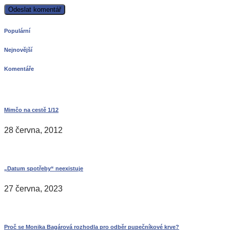
Populární
Nejnovější
Komentáře
Mimčo na cestě 1/12
28 června, 2012
„Datum spotřeby“ neexistuje
27 června, 2023
Proč se Monika Bagárová rozhodla pro odběr pupečníkové krve?