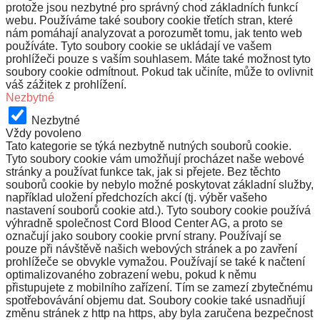
protože jsou nezbytné pro správný chod základních funkcí
webu. Používáme také soubory cookie třetích stran, které
nám pomáhají analyzovat a porozumět tomu, jak tento web
používáte. Tyto soubory cookie se ukládají ve vašem
prohlížeči pouze s vaším souhlasem. Máte také možnost tyto
soubory cookie odmítnout. Pokud tak učiníte, může to ovlivnit
váš zážitek z prohlížení.
Nezbytné
Nezbytné
Vždy povoleno
Tato kategorie se týká nezbytně nutných souborů cookie.
Tyto soubory cookie vám umožňují procházet naše webové
stránky a používat funkce tak, jak si přejete. Bez těchto
souborů cookie by nebylo možné poskytovat základní služby,
například uložení předchozích akcí (tj. výběr vašeho
nastavení souborů cookie atd.). Tyto soubory cookie používá
výhradně společnost Cord Blood Center AG, a proto se
označují jako soubory cookie první strany. Používají se
pouze při návštěvě našich webových stránek a po zavření
prohlížeče se obvykle vymažou. Používají se také k načtení
optimalizovaného zobrazení webu, pokud k němu
přistupujete z mobilního zařízení. Tím se zamezí zbytečnému
spotřebovávání objemu dat. Soubory cookie také usnadňují
změnu stránek z http na https, aby byla zaručena bezpečnost