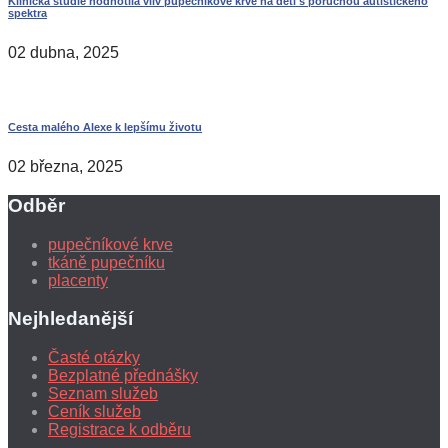
Klinická studie hodnotila vliv pupečníkové krve na děti s poruchou autistického
spektra
02 dubna, 2025
Cesta malého Alexe k lepšímu životu
02 března, 2025
Odběr
pupečníkové krve
tkáně pupečníku
placenty
Nejhledanější
Časté otázky
Bezplatné přednášky
Seznam služeb
Ceník služeb
Registrace k odběru