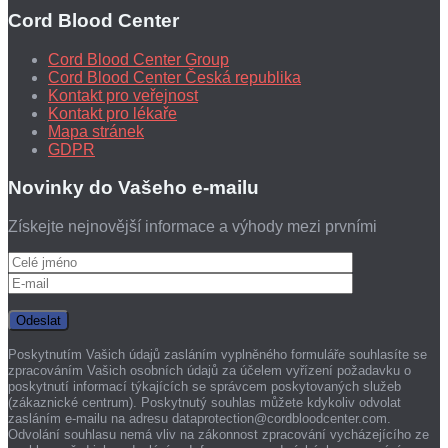
Cord Blood Center
Cord Blood Center Group
Cord Blood Center Česká republika
Kontakt pro veřejnost
Kontakt pro lékaře
Mapa stránek
GDPR
Novinky do Vašeho e-mailu
Získejte nejnovější informace a výhody mezi prvními
Poskytnutím Vašich údajů zasláním vyplněného formuláře souhlasíte se
zpracováním Vašich osobních údajů za účelem vyřízení požadavku o
poskytnutí informací týkajících se správcem poskytovaných služeb
(zákaznické centrum). Poskytnutý souhlas můžete kdykoliv odvolat
zasláním e-mailu na adresu dataprotection@cordbloodcenter.com.
Odvolání souhlasu nemá vliv na zákonnost zpracování vycházejícího ze