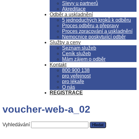
Slevy u partnerů
Akreditace
Odběr a uskladnění
5 jednoduchých kroků k odběru
Proces odběru a přepravy
Proces zpracování a uskladnění
Nemocnice poskytující odběr
Služby a ceny
Seznam služeb
Ceník služeb
Mám zájem o odběr
Kontakt
800 900 138
pro veřejnost
pro lékaře
O nás
REGISTRACE
voucher-web-a_02
Vyhledávání