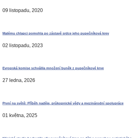
09 listopadu, 2020
Malému chlapci pomohla po zástavě srdce jeho pupečníková krev
02 listopadu, 2023
Evropská komise schválila množení buněk z pupečníkové krve
27 ledna, 2026
První na světě: Příběh naděje, průkopnické vědy a mezinárodní spolupráce
01 května, 2025