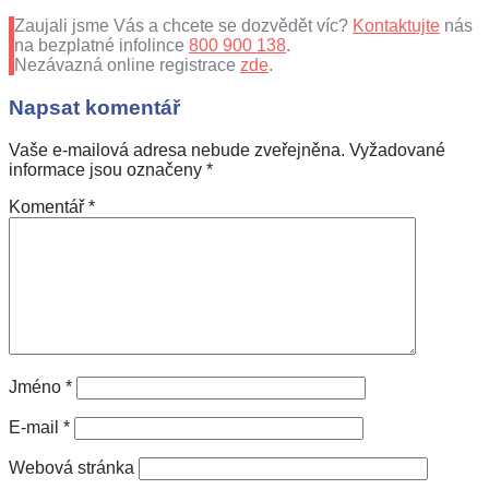
Zaujali jsme Vás a chcete se dozvědět víc?
Kontaktujte
nás
na bezplatné infolince
800 900 138
.
Nezávazná online registrace
zde
.
Napsat komentář
Vaše e-mailová adresa nebude zveřejněna.
Vyžadované
informace jsou označeny
*
Komentář
*
Jméno
*
E-mail
*
Webová stránka