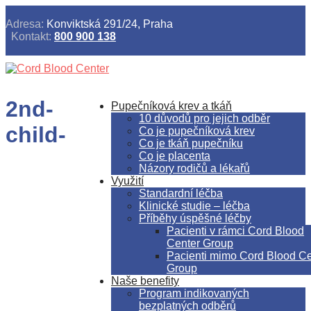
Adresa:
Konviktská 291/24, Praha
Kontakt:
800 900 138
2nd-
Pupečníková krev a tkáň
10 důvodů pro jejich odběr
child-
Co je pupečníková krev
Co je tkáň pupečníku
Co je placenta
Názory rodičů a lékařů
Využití
Standardní léčba
Klinické studie – léčba
Příběhy úspěšné léčby
Pacienti v rámci Cord Blood
Center Group
Pacienti mimo Cord Blood Ce
Group
Naše benefity
Program indikovaných
bezplatných odběrů