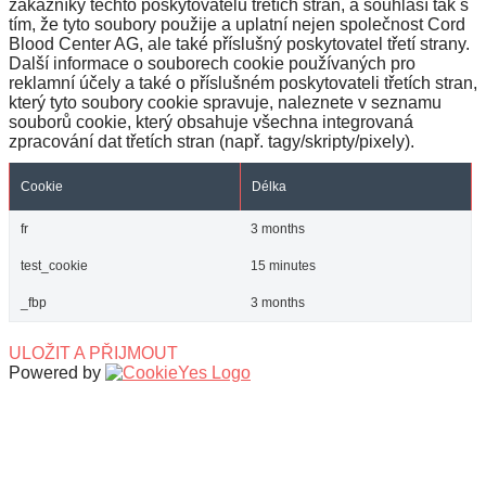
zákazníky těchto poskytovatelů třetích stran, a souhlasí tak s
tím, že tyto soubory použije a uplatní nejen společnost Cord
Blood Center AG, ale také příslušný poskytovatel třetí strany.
Další informace o souborech cookie používaných pro
reklamní účely a také o příslušném poskytovateli třetích stran,
který tyto soubory cookie spravuje, naleznete v seznamu
souborů cookie, který obsahuje všechna integrovaná
zpracování dat třetích stran (např. tagy/skripty/pixely).
Cookie
Délka
fr
3 months
test_cookie
15 minutes
_fbp
3 months
ULOŽIT A PŘIJMOUT
Powered by