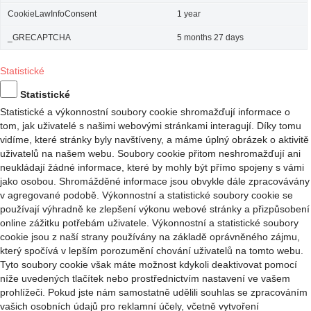
CookieLawInfoConsent
1 year
_GRECAPTCHA
5 months 27 days
Statistické
Statistické
Statistické a výkonnostní soubory cookie shromažďují informace o
tom, jak uživatelé s našimi webovými stránkami interagují. Díky tomu
vidíme, které stránky byly navštíveny, a máme úplný obrázek o aktivitě
uživatelů na našem webu. Soubory cookie přitom neshromažďují ani
neukládají žádné informace, které by mohly být přímo spojeny s vámi
jako osobou. Shromážděné informace jsou obvykle dále zpracovávány
v agregované podobě. Výkonnostní a statistické soubory cookie se
používají výhradně ke zlepšení výkonu webové stránky a přizpůsobení
online zážitku potřebám uživatele. Výkonnostní a statistické soubory
cookie jsou z naší strany používány na základě oprávněného zájmu,
který spočívá v lepším porozumění chování uživatelů na tomto webu.
Tyto soubory cookie však máte možnost kdykoli deaktivovat pomocí
níže uvedených tlačítek nebo prostřednictvím nastavení ve vašem
prohlížeči. Pokud jste nám samostatně udělili souhlas se zpracováním
vašich osobních údajů pro reklamní účely, včetně vytvoření