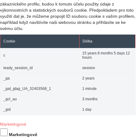
zákaznického profilu, budou k tomuto účelu použity údaje z
výkonnostních a statistických souborů cookie. Předpokladem pro toto
využití dat je, že můžeme propojit ID souboru cookie s vaším profilem,
například když navštívíte naši webovou stránku a přihlásíte se ke
svému účtu.
Cookie
Délka
15 years 8 months 5 days 12
c
hours
leady_session_id
session
_ga
2 years
_gat_gtag_UA_32403568_1
1 minute
_gcl_au
3 months
_gid
1 day
Marketingové
Marketingové