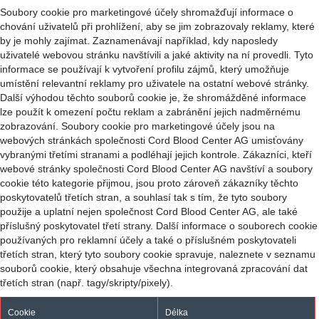
Soubory cookie pro marketingové účely shromažďují informace o
chování uživatelů při prohlížení, aby se jim zobrazovaly reklamy, které
by je mohly zajímat. Zaznamenávají například, kdy naposledy
uživatelé webovou stránku navštívili a jaké aktivity na ní provedli. Tyto
informace se používají k vytvoření profilu zájmů, který umožňuje
umístění relevantní reklamy pro uživatele na ostatní webové stránky.
Další výhodou těchto souborů cookie je, že shromážděné informace
lze použít k omezení počtu reklam a zabránění jejich nadměrnému
zobrazování. Soubory cookie pro marketingové účely jsou na
webových stránkách společnosti Cord Blood Center AG umisťovány
vybranými třetími stranami a podléhají jejich kontrole. Zákazníci, kteří
webové stránky společnosti Cord Blood Center AG navštíví a soubory
cookie této kategorie přijmou, jsou proto zároveň zákazníky těchto
poskytovatelů třetích stran, a souhlasí tak s tím, že tyto soubory
použije a uplatní nejen společnost Cord Blood Center AG, ale také
příslušný poskytovatel třetí strany. Další informace o souborech cookie
používaných pro reklamní účely a také o příslušném poskytovateli
třetích stran, který tyto soubory cookie spravuje, naleznete v seznamu
souborů cookie, který obsahuje všechna integrovaná zpracování dat
třetích stran (např. tagy/skripty/pixely).
Cookie
Délka