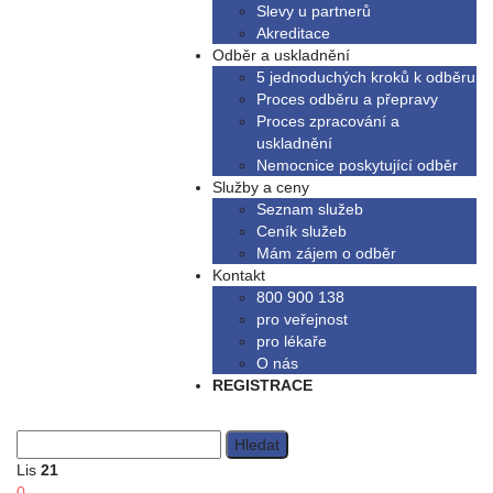
Slevy u partnerů
Akreditace
Odběr a uskladnění
5 jednoduchých kroků k odběru
Proces odběru a přepravy
Proces zpracování a
uskladnění
Nemocnice poskytující odběr
Služby a ceny
Seznam služeb
Ceník služeb
Mám zájem o odběr
Kontakt
800 900 138
pro veřejnost
pro lékaře
O nás
REGISTRACE
Vyhledávání
Lis
21
0