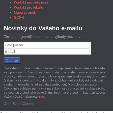
Kontakt pro veřejnost
Kontakt pro lékaře
Mapa stránek
GDPR
Novinky do Vašeho e-mailu
Získejte nejnovější informace a výhody mezi prvními
Poskytnutím Vašich údajů zasláním vyplněného formuláře souhlasíte
se zpracováním Vašich osobních údajů za účelem vyřízení požadavku
o poskytnutí informací týkajících se správcem poskytovaných služeb
(zákaznické centrum). Poskytnutý souhlas můžete kdykoliv odvolat
zasláním e-mailu na adresu dataprotection@cordbloodcenter.com.
Odvolání souhlasu nemá vliv na zákonnost zpracování vycházejícího
ze souhlasu před jeho odvoláním. Informace o podmínkách zpracování
Vašich údajů naleznete
zde
.
Cord Blood Center