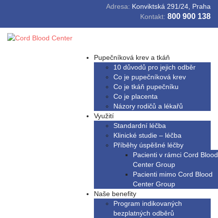
Adresa:
Konviktská 291/24, Praha
800 900 138
Kontakt:
Pupečníková krev a tkáň
10 důvodů pro jejich odběr
Co je pupečníková krev
Co je tkáň pupečníku
Co je placenta
Názory rodičů a lékařů
Využití
Standardní léčba
Klinické studie – léčba
Příběhy úspěšné léčby
Pacienti v rámci Cord Blood
Center Group
Pacienti mimo Cord Blood
Center Group
Naše benefity
Program indikovaných
bezplatných odběrů