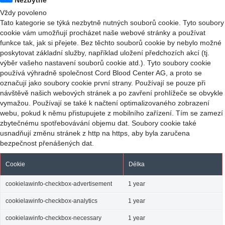
Vždy povoleno
Tato kategorie se týká nezbytně nutných souborů cookie. Tyto soubory
cookie vám umožňují procházet naše webové stránky a používat
funkce tak, jak si přejete. Bez těchto souborů cookie by nebylo možné
poskytovat základní služby, například uložení předchozích akcí (tj.
výběr vašeho nastavení souborů cookie atd.). Tyto soubory cookie
používá výhradně společnost Cord Blood Center AG, a proto se
označují jako soubory cookie první strany. Používají se pouze při
návštěvě našich webových stránek a po zavření prohlížeče se obvykle
vymažou. Používají se také k načtení optimalizovaného zobrazení
webu, pokud k němu přistupujete z mobilního zařízení. Tím se zamezí
zbytečnému spotřebovávání objemu dat. Soubory cookie také
usnadňují změnu stránek z http na https, aby byla zaručena
bezpečnost přenášených dat.
Cookie
Délka
cookielawinfo-checkbox-advertisement
1 year
cookielawinfo-checkbox-analytics
1 year
cookielawinfo-checkbox-necessary
1 year