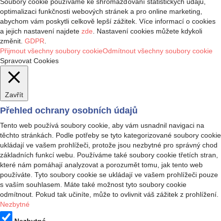
Soubory cookie používáme ke shromažďování statistických údajů,
optimalizaci funkčnosti webových stránek a pro online marketing,
abychom vám poskytli celkově lepší zážitek. Více informací o cookies
a jejich nastavení najdete
zde
. Nastavení cookies můžete kdykoli
změnit.
GDPR
.
Přijmout všechny soubory cookie
Odmítnout všechny soubory cookie
Spravovat Cookies
Zavřít
Přehled ochrany osobních údajů
Tento web používá soubory cookie, aby vám usnadnil navigaci na
těchto stránkách. Podle potřeby se tyto kategorizované soubory cookie
ukládají ve vašem prohlížeči, protože jsou nezbytné pro správný chod
základních funkcí webu. Používáme také soubory cookie třetích stran,
které nám pomáhají analyzovat a porozumět tomu, jak tento web
používáte. Tyto soubory cookie se ukládají ve vašem prohlížeči pouze
s vaším souhlasem. Máte také možnost tyto soubory cookie
odmítnout. Pokud tak učiníte, může to ovlivnit váš zážitek z prohlížení.
Nezbytné
Nezbytné