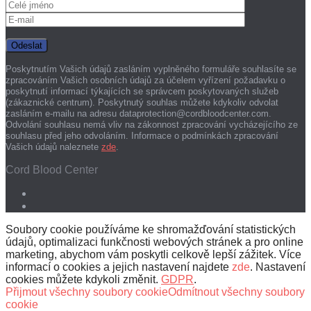
Poskytnutím Vašich údajů zasláním vyplněného formuláře souhlasíte se
zpracováním Vašich osobních údajů za účelem vyřízení požadavku o
poskytnutí informací týkajících se správcem poskytovaných služeb
(zákaznické centrum). Poskytnutý souhlas můžete kdykoliv odvolat
zasláním e-mailu na adresu dataprotection@cordbloodcenter.com.
Odvolání souhlasu nemá vliv na zákonnost zpracování vycházejícího ze
souhlasu před jeho odvoláním. Informace o podmínkách zpracování
Vašich údajů naleznete
zde
.
Cord Blood Center
Soubory cookie používáme ke shromažďování statistických
údajů, optimalizaci funkčnosti webových stránek a pro online
marketing, abychom vám poskytli celkově lepší zážitek. Více
informací o cookies a jejich nastavení najdete
zde
. Nastavení
cookies můžete kdykoli změnit.
GDPR
.
Přijmout všechny soubory cookie
Odmítnout všechny soubory
cookie