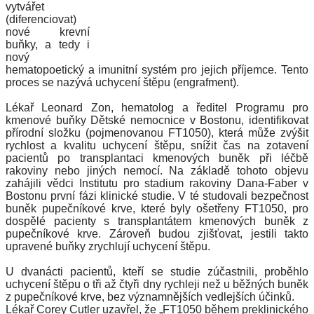
vytvářet
(diferenciovat)
nové krevní
buňky, a tedy i
nový
hematopoetický a imunitní systém pro jejich příjemce. Tento
proces se nazývá uchycení štěpu (engrafment).
Lékař Leonard Zon, hematolog a ředitel Programu pro
kmenové buňky Dětské nemocnice v Bostonu, identifikovat
přírodní složku (pojmenovanou FT1050), která může zvýšit
rychlost a kvalitu uchycení štěpu, snížit čas na zotavení
pacientů po transplantaci kmenových buněk při léčbě
rakoviny nebo jiných nemocí. Na základě tohoto objevu
zahájili vědci Institutu pro stadium rakoviny Dana-Faber v
Bostonu první fázi klinické studie. V té studovali bezpečnost
buněk pupečníkové krve, které byly ošetřeny FT1050, pro
dospělé pacienty s transplantátem kmenových buněk z
pupečníkové krve. Zároveň budou zjišťovat, jestili takto
upravené buňky zrychlují uchycení štěpu.
U dvanácti pacientů, kteří se studie zúčastnili, proběhlo
uchycení štěpu o tři až čtyři dny rychleji než u běžných buněk
z pupečníkové krve, bez významnějších vedlejších účinků.
Lékař Corey Cutler uzavřel, že „FT1050 během preklinického