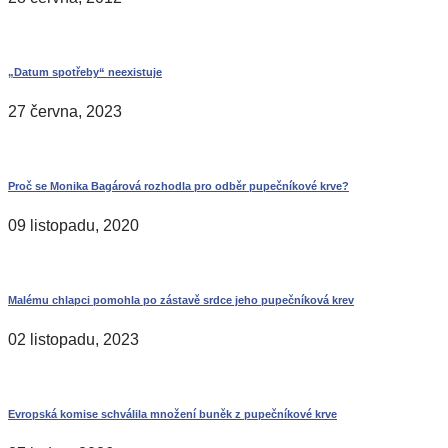
„Datum spotřeby“ neexistuje
27 června, 2023
Proč se Monika Bagárová rozhodla pro odběr pupečníkové krve?
09 listopadu, 2020
Malému chlapci pomohla po zástavě srdce jeho pupečníková krev
02 listopadu, 2023
Evropská komise schválila množení buněk z pupečníkové krve