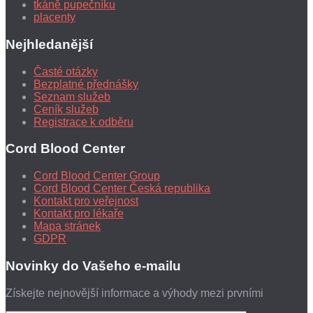
tkáně pupečníku
placenty
Nejhledanější
Časté otázky
Bezplatné přednášky
Seznam služeb
Ceník služeb
Registrace k odběru
Cord Blood Center
Cord Blood Center Group
Cord Blood Center Česká republika
Kontakt pro veřejnost
Kontakt pro lékaře
Mapa stránek
GDPR
Novinky do Vašeho e-mailu
Získejte nejnovější informace a výhody mezi prvními