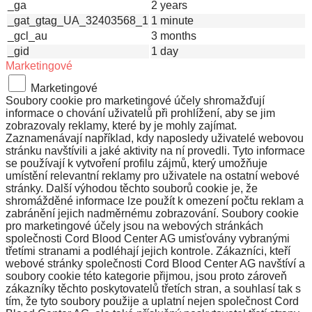
_ga
2 years
_gat_gtag_UA_32403568_1
1 minute
_gcl_au
3 months
_gid
1 day
Marketingové
Marketingové
Soubory cookie pro marketingové účely shromažďují
informace o chování uživatelů při prohlížení, aby se jim
zobrazovaly reklamy, které by je mohly zajímat.
Zaznamenávají například, kdy naposledy uživatelé webovou
stránku navštívili a jaké aktivity na ní provedli. Tyto informace
se používají k vytvoření profilu zájmů, který umožňuje
umístění relevantní reklamy pro uživatele na ostatní webové
stránky. Další výhodou těchto souborů cookie je, že
shromážděné informace lze použít k omezení počtu reklam a
zabránění jejich nadměrnému zobrazování. Soubory cookie
pro marketingové účely jsou na webových stránkách
společnosti Cord Blood Center AG umisťovány vybranými
třetími stranami a podléhají jejich kontrole. Zákazníci, kteří
webové stránky společnosti Cord Blood Center AG navštíví a
soubory cookie této kategorie přijmou, jsou proto zároveň
zákazníky těchto poskytovatelů třetích stran, a souhlasí tak s
tím, že tyto soubory použije a uplatní nejen společnost Cord