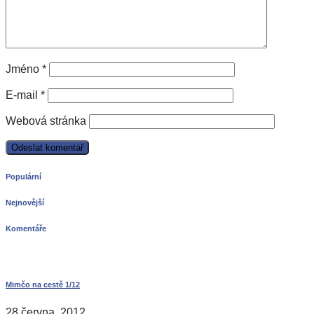
Jméno
*
E-mail
*
Webová stránka
Populární
Nejnovější
Komentáře
Mimčo na cestě 1/12
28 června, 2012