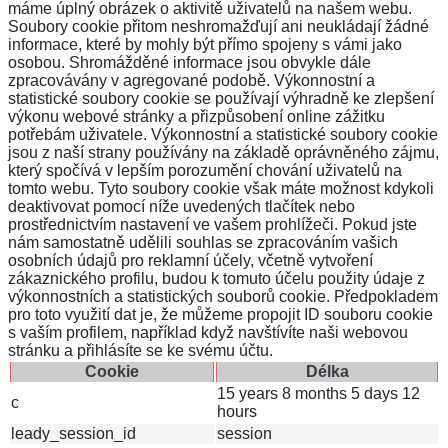
máme úplný obrázek o aktivitě uživatelů na našem webu.
Soubory cookie přitom neshromažďují ani neukládají žádné
informace, které by mohly být přímo spojeny s vámi jako
osobou. Shromážděné informace jsou obvykle dále
zpracovávány v agregované podobě. Výkonnostní a
statistické soubory cookie se používají výhradně ke zlepšení
výkonu webové stránky a přizpůsobení online zážitku
potřebám uživatele. Výkonnostní a statistické soubory cookie
jsou z naší strany používány na základě oprávněného zájmu,
který spočívá v lepším porozumění chování uživatelů na
tomto webu. Tyto soubory cookie však máte možnost kdykoli
deaktivovat pomocí níže uvedených tlačítek nebo
prostřednictvím nastavení ve vašem prohlížeči. Pokud jste
nám samostatně udělili souhlas se zpracováním vašich
osobních údajů pro reklamní účely, včetně vytvoření
zákaznického profilu, budou k tomuto účelu použity údaje z
výkonnostních a statistických souborů cookie. Předpokladem
pro toto využití dat je, že můžeme propojit ID souboru cookie
s vaším profilem, například když navštívíte naši webovou
stránku a přihlásíte se ke svému účtu.
Cookie
Délka
15 years 8 months 5 days 12
c
hours
leady_session_id
session