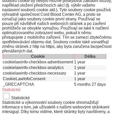
souborů cookie by nebylo možné poskytovat základní služby,
například uložení předchozích akcí (tj. výběr vašeho
nastavení souborů cookie atd.). Tyto soubory cookie používá
výhradně společnost Cord Blood Center AG, a proto se
označují jako soubory cookie první strany. Používají se
pouze při návštěvě našich webových stránek a po zavření
prohlížeče se obvykle vymažou. Používají se také k načtení
optimalizovaného zobrazení webu, pokud k němu
přistupujete z mobilního zařízení. Tím se zamezí zbytečnému
spotřebovávání objemu dat. Soubory cookie také usnadňují
změnu stránek z http na https, aby byla zaručena bezpečnost
přenášených dat.
Cookie
Délka
cookielawinfo-checkbox-advertisement
1 year
cookielawinfo-checkbox-analytics
1 year
cookielawinfo-checkbox-necessary
1 year
CookieLawInfoConsent
1 year
_GRECAPTCHA
5 months 27 days
Statistické
Statistické
Statistické a výkonnostní soubory cookie shromažďují
informace o tom, jak uživatelé s našimi webovými stránkami
interagují. Díky tomu vidíme, které stránky byly navštíveny, a