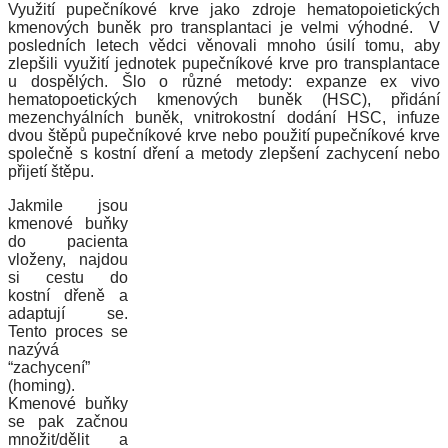
Využití pupečníkové krve jako zdroje hematopoietických
kmenových buněk pro transplantaci je velmi výhodné. V
posledních letech vědci věnovali mnoho úsilí tomu, aby
zlepšili využití jednotek pupečníkové krve pro transplantace
u dospělých. Šlo o různé metody: expanze ex vivo
hematopoetických kmenových buněk (HSC), přidání
mezenchyálních buněk, vnitrokostní dodání HSC, infuze
dvou štěpů pupečníkové krve nebo použití pupečníkové krve
společně s kostní dření a metody zlepšení zachycení nebo
přijetí štěpu.
Jakmile jsou
kmenové buňky
do pacienta
vloženy, najdou
si cestu do
kostní dřeně a
adaptují se.
Tento proces se
nazývá
“zachycení”
(homing).
Kmenové buňky
se pak začnou
množit/dělit a