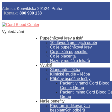
Adresa:
Konviktská 291/24, Praha
Kontakt:
800 900 138
Vyhledávání
Pupečníková krev a tkáň
10 důvodů pro jejich odběr
Co je pupečníková krev
Co je tkáň pupečníku
Co je placenta
Názory rodičů a lékařů
Využití
Standardní léčba
Klinické studie – léčba
Příběhy úspěšné léčby
Pacienti v rámci Cord Blood
Center Group
Pacienti mimo Cord Blood Ce
Group
Naše benefity
Program indikovaných
bezplatných odběrů