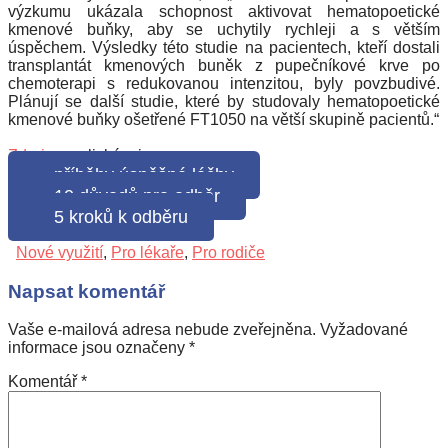
výzkumu ukázala schopnost aktivovat hematopoetické
kmenové buňky, aby se uchytily rychleji a s větším
úspěchem. Výsledky této studie na pacientech, kteří dostali
transplantát kmenových buněk z pupečníkové krve po
chemoterapi s redukovanou intenzitou, byly povzbudivé.
Plánují se další studie, které by studovaly hematopoetické
kmenové buňky ošetřené FT1050 na větší skupině pacientů.“
Zdroj
v anglickém jazyce.
příběhy úspěšné léčby
10 důvodů pro odběr
5 kroků k odběru
Nové využití
,
Pro lékaře
,
Pro rodiče
Napsat komentář
Vaše e-mailová adresa nebude zveřejněna.
Vyžadované
informace jsou označeny
*
Komentář
*