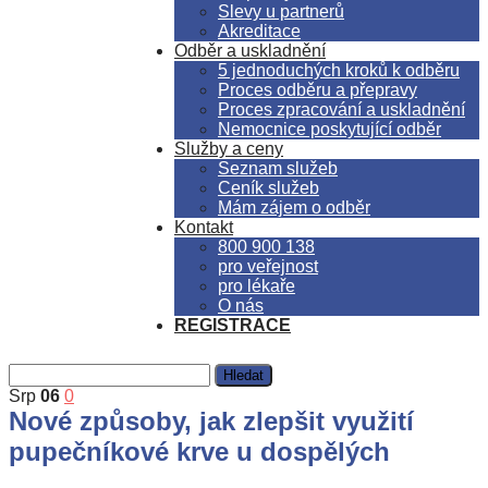
Slevy u partnerů
Akreditace
Odběr a uskladnění
5 jednoduchých kroků k odběru
Proces odběru a přepravy
Proces zpracování a uskladnění
Nemocnice poskytující odběr
Služby a ceny
Seznam služeb
Ceník služeb
Mám zájem o odběr
Kontakt
800 900 138
pro veřejnost
pro lékaře
O nás
REGISTRACE
Srp
06
0
Nové způsoby, jak zlepšit využití
pupečníkové krve u dospělých