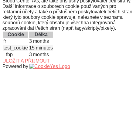
Blood Center AG, ale také příslušný poskytovatel třetí strany.
Další informace o souborech cookie používaných pro
reklamní účely a také o příslušném poskytovateli třetích stran,
který tyto soubory cookie spravuje, naleznete v seznamu
souborů cookie, který obsahuje všechna integrovaná
zpracování dat třetích stran (např. tagy/skripty/pixely).
Cookie
Délka
fr
3 months
test_cookie
15 minutes
_fbp
3 months
ULOŽIT A PŘIJMOUT
Powered by