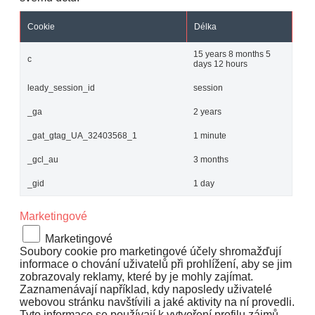
Cookie
Délka
15 years 8 months 5
c
days 12 hours
leady_session_id
session
_ga
2 years
_gat_gtag_UA_32403568_1
1 minute
_gcl_au
3 months
_gid
1 day
Marketingové
Marketingové
Soubory cookie pro marketingové účely shromažďují
informace o chování uživatelů při prohlížení, aby se jim
zobrazovaly reklamy, které by je mohly zajímat.
Zaznamenávají například, kdy naposledy uživatelé
webovou stránku navštívili a jaké aktivity na ní provedli.
Tyto informace se používají k vytvoření profilu zájmů,