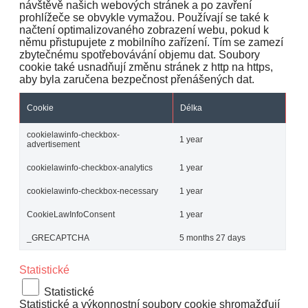
návštěvě našich webových stránek a po zavření
prohlížeče se obvykle vymažou. Používají se také k
načtení optimalizovaného zobrazení webu, pokud k
němu přistupujete z mobilního zařízení. Tím se zamezí
zbytečnému spotřebovávání objemu dat. Soubory
cookie také usnadňují změnu stránek z http na https,
aby byla zaručena bezpečnost přenášených dat.
Cookie
Délka
cookielawinfo-checkbox-
1 year
advertisement
cookielawinfo-checkbox-analytics
1 year
cookielawinfo-checkbox-necessary
1 year
CookieLawInfoConsent
1 year
_GRECAPTCHA
5 months 27 days
Statistické
Statistické
Statistické a výkonnostní soubory cookie shromažďují