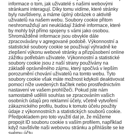
informace o tom, jak uživatelé s našimi webovými
stránkami interagují. Díky tomu vidíme, které stránky
byly navštíveny, a máme úplný obrázek o aktivitě
uživatelů na našem webu. Soubory cookie přitom
neshromažďují ani neukládají žádné informace, které
by mohly být přímo spojeny s vámi jako osobou.
Shromážděné informace jsou obvykle dále
zpracovávány v agregované podobě. Výkonnostní a
statistické soubory cookie se používají výhradně ke
zlepšení výkonu webové stránky a přizpůsobení online
zážitku potřebám uživatele. Výkonnostní a statistické
soubory cookie jsou z naší strany používány na
základě oprávněného zájmu, který spočívá v lepším
porozumění chování uživatelů na tomto webu. Tyto
soubory cookie však máte možnost kdykoli deaktivovat
pomocí níže uvedených tlačítek nebo prostřednictvím
nastavení ve vašem prohlížeči. Pokud jste nám
samostatně udělili souhlas se zpracováním vašich
osobních údajů pro reklamní účely, včetně vytvoření
zákaznického profilu, budou k tomuto účelu použity
údaje z výkonnostních a statistických souborů cookie.
Předpokladem pro toto využití dat je, že můžeme
propojit ID souboru cookie s vaším profilem, například
když navštívíte naši webovou stránku a přihlásíte se ke
svému účtu.