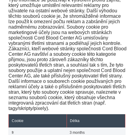
který umožňuje umístění relevantní reklamy pro
uživatele na ostatní webové stránky. Další výhodou
těchto souborů cookie je, že shromážděné informace
lze použít k omezení počtu reklam a zabránění jejich
nadměrnému zobrazování. Soubory cookie pro
marketingové účely jsou na webových stránkách
společnosti Cord Blood Center AG umisťovány
vybranými třetími stranami a podléhají jejich kontrole.
Zákazníci, kteří webové stránky společnosti Cord Blood
Center AG navštíví a soubory cookie této kategorie
přijmou, jsou proto zároveň zákazníky těchto
poskytovatelů třetích stran, a souhlasí tak s tím, že tyto
soubory použije a uplatní nejen společnost Cord Blood
Center AG, ale také příslušný poskytovatel třetí strany.
Další informace o souborech cookie používaných pro
reklamní účely a také o příslušném poskytovateli třetích
stran, který tyto soubory cookie spravuje, naleznete v
seznamu souborů cookie, který obsahuje všechna
integrovaná zpracování dat třetích stran (např.
tagy/skripty/pixely).
Cookie
Délka
fr
3 months