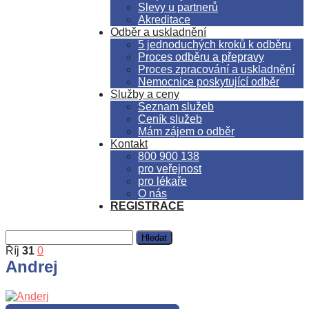
Slevy u partnerů
Akreditace
Odběr a uskladnění
5 jednoduchých kroků k odběru
Proces odběru a přepravy
Proces zpracování a uskladnění
Nemocnice poskytující odběr
Služby a ceny
Seznam služeb
Ceník služeb
Mám zájem o odběr
Kontakt
800 900 138
pro veřejnost
pro lékaře
O nás
REGISTRACE
Říj
31
0
Andrej