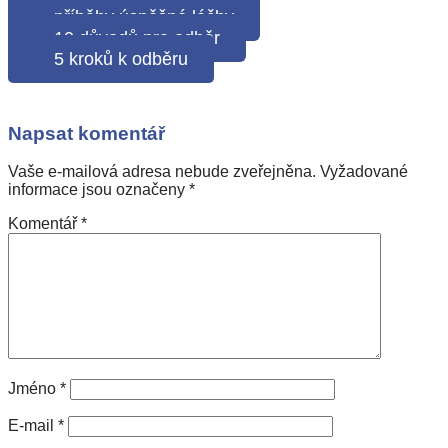
příběhy úspěšné léčby
10 důvodů pro odběr
5 kroků k odběru
Napsat komentář
Vaše e-mailová adresa nebude zveřejněna.
Vyžadované
informace jsou označeny
*
Komentář
*
Jméno
*
E-mail
*