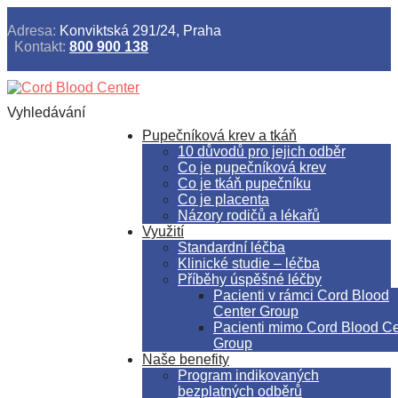
Adresa:
Konviktská 291/24, Praha
Kontakt:
800 900 138
Vyhledávání
Pupečníková krev a tkáň
10 důvodů pro jejich odběr
Co je pupečníková krev
Co je tkáň pupečníku
Co je placenta
Názory rodičů a lékařů
Využití
Standardní léčba
Klinické studie – léčba
Příběhy úspěšné léčby
Pacienti v rámci Cord Blood
Center Group
Pacienti mimo Cord Blood Ce
Group
Naše benefity
Program indikovaných
bezplatných odběrů