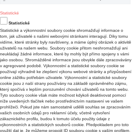
Statistické
Statistické
Statistické a výkonnostní soubory cookie shromažďují informace o
tom, jak uživatelé s našimi webovými stránkami interagují. Díky tomu
vidíme, které stránky byly navštíveny, a máme úplný obrázek o aktivitě
uživatelů na našem webu. Soubory cookie přitom neshromažďují ani
neukládají žádné informace, které by mohly být přímo spojeny s vámi
jako osobou. Shromážděné informace jsou obvykle dále zpracovávány
v agregované podobě. Výkonnostní a statistické soubory cookie se
používají výhradně ke zlepšení výkonu webové stránky a přizpůsobení
online zážitku potřebám uživatele. Výkonnostní a statistické soubory
cookie jsou z naší strany používány na základě oprávněného zájmu,
který spočívá v lepším porozumění chování uživatelů na tomto webu.
Tyto soubory cookie však máte možnost kdykoli deaktivovat pomocí
níže uvedených tlačítek nebo prostřednictvím nastavení ve vašem
prohlížeči. Pokud jste nám samostatně udělili souhlas se zpracováním
vašich osobních údajů pro reklamní účely, včetně vytvoření
zákaznického profilu, budou k tomuto účelu použity údaje z
výkonnostních a statistických souborů cookie. Předpokladem pro toto
využití dat je, že můžeme propojit ID souboru cookie s vaším profilem,