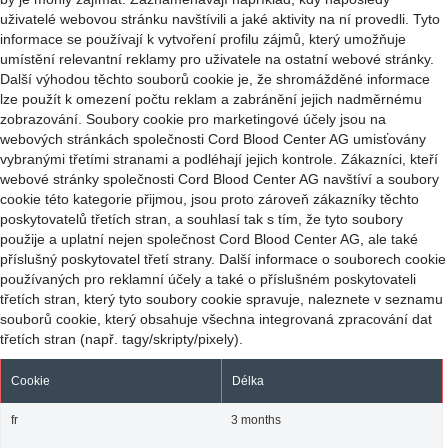
uživatelé webovou stránku navštívili a jaké aktivity na ní provedli. Tyto
informace se používají k vytvoření profilu zájmů, který umožňuje
umístění relevantní reklamy pro uživatele na ostatní webové stránky.
Další výhodou těchto souborů cookie je, že shromážděné informace
lze použít k omezení počtu reklam a zabránění jejich nadměrnému
zobrazování. Soubory cookie pro marketingové účely jsou na
webových stránkách společnosti Cord Blood Center AG umisťovány
vybranými třetími stranami a podléhají jejich kontrole. Zákazníci, kteří
webové stránky společnosti Cord Blood Center AG navštíví a soubory
cookie této kategorie přijmou, jsou proto zároveň zákazníky těchto
poskytovatelů třetích stran, a souhlasí tak s tím, že tyto soubory
použije a uplatní nejen společnost Cord Blood Center AG, ale také
příslušný poskytovatel třetí strany. Další informace o souborech cookie
používaných pro reklamní účely a také o příslušném poskytovateli
třetích stran, který tyto soubory cookie spravuje, naleznete v seznamu
souborů cookie, který obsahuje všechna integrovaná zpracování dat
třetích stran (např. tagy/skripty/pixely).
Cookie
Délka
fr
3 months