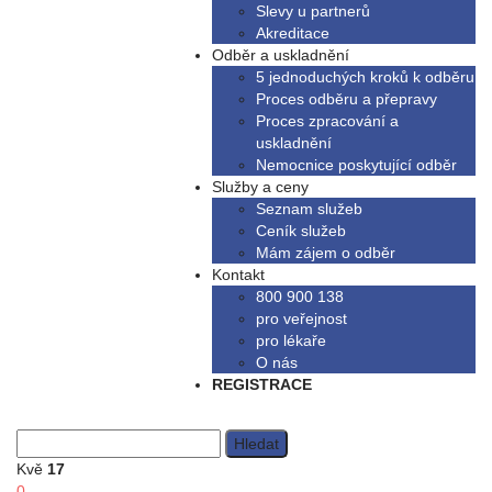
Slevy u partnerů
Akreditace
Odběr a uskladnění
5 jednoduchých kroků k odběru
Proces odběru a přepravy
Proces zpracování a
uskladnění
Nemocnice poskytující odběr
Služby a ceny
Seznam služeb
Ceník služeb
Mám zájem o odběr
Kontakt
800 900 138
pro veřejnost
pro lékaře
O nás
REGISTRACE
Vyhledávání
Kvě
17
0