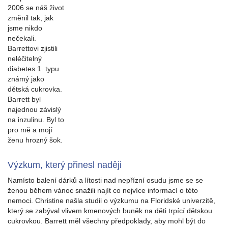
2006 se náš život
změnil tak, jak
jsme nikdo
nečekali.
Barrettovi zjistili
neléčitelný
diabetes 1. typu
známý jako
dětská cukrovka.
Barrett byl
najednou závislý
na inzulinu. Byl to
pro mě a mojí
ženu hrozný šok.
Výzkum, který přinesl naději
Namísto balení dárků a lítosti nad nepřízní osudu jsme se se
ženou během vánoc snažili najít co nejvíce informací o této
nemoci. Christine našla studii o výzkumu na Floridské univerzitě,
který se zabýval vlivem kmenových buněk na děti trpící dětskou
cukrovkou. Barrett měl všechny předpoklady, aby mohl být do