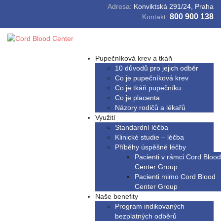
Adresa:
Konviktská 291/24, Praha
800 900 138
Kontakt:
Pupečníková krev a tkáň
10 důvodů pro jejich odběr
Co je pupečníková krev
Co je tkáň pupečníku
Co je placenta
Názory rodičů a lékařů
Využití
Standardní léčba
Klinické studie – léčba
Příběhy úspěšné léčby
Pacienti v rámci Cord Blood
Center Group
Pacienti mimo Cord Blood
Center Group
Naše benefity
Program indikovaných
bezplatných odběrů