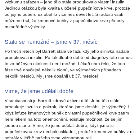
výzkumu zařazen – jeho tělo stále produkovalo vlastní inzulin.
Jedinou otázkou byla kvalita uložené pupečníkové krve, protože
od jejího odběru už uběhlo více než devět let. S radostí však
můžeme říct, že kmenové buňky z pupečníkové krve přinesly
mimořádné výsledky.
Stalo se nemožné – jsme v 37. měsíci
Po třech letech byl Barrett stále ve fázi, kdy jeho slinivka nadále
produkovala inzulin. Po tak dlouhé době od diagnózy této nemoci
to za běžných okolností není možné. Lékaři nám řekli, že tato
fáze trvá obyčejně několik týdnů, ve výjimečných případech
několik měsíců. My jsme dosáhli už 37. měsíce!
Víme, že jsme udělali dobře
V současnosti je Barrett zdravé aktivní dítě. Jeho tělo stále
produkuje inzulin a pokrok, kterého jsme dosáhli, je výjimečný. I
když infuze kmenových buněk z vlastní pupečníkové krve zatím
není lékem na toto onemocnění, existuje možnost, že se jím
jednou stane. Víme, že jsme udělali dobře, když jsme si
pupečníkovou krev nechali uskladnit, protože kmenové buňky z ní
sehrály v léčbě našeho syna významnou roli.