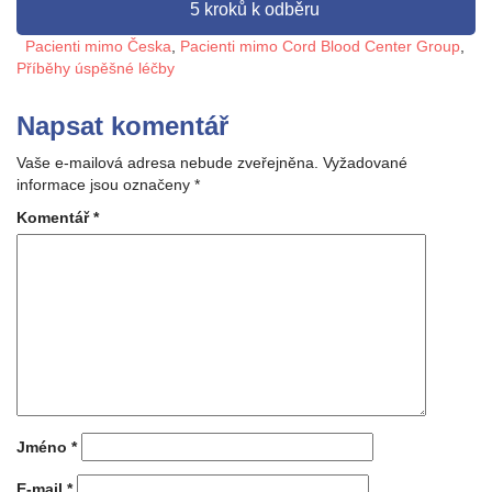
5 kroků k odběru
Pacienti mimo Česka
,
Pacienti mimo Cord Blood Center Group
,
Příběhy úspěšné léčby
Napsat komentář
Vaše e-mailová adresa nebude zveřejněna.
Vyžadované
informace jsou označeny
*
Komentář
*
Jméno
*
E-mail
*