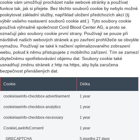
cookie vám umožňují procházet naše webové stránky a používat
funkce tak, jak si přejete. Bez těchto souborů cookie by nebylo možné
poskytovat základní služby, například uložení předchozích akcí (tj.
výběr vašeho nastavení souborů cookie atd.). Tyto soubory cookie
používá výhradně společnost Cord Blood Center AG, a proto se
označují jako soubory cookie první strany. Používají se pouze při
návštěvě našich webových stránek a po zavření prohlížeče se obvykle
vymažou. Používají se také k načtení optimalizovaného zobrazení
webu, pokud k němu přistupujete z mobilního zařízení. Tím se zamezí
zbytečnému spotřebovávání objemu dat. Soubory cookie také
usnadňují změnu stránek z http na https, aby byla zaručena
bezpečnost přenášených dat.
Cookie
Délka
cookielawinfo-checkbox-advertisement
1 year
cookielawinfo-checkbox-analytics
1 year
cookielawinfo-checkbox-necessary
1 year
CookieLawInfoConsent
1 year
_GRECAPTCHA
5 months 27 days