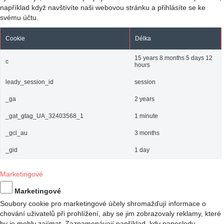
například když navštívíte naši webovou stránku a přihlásíte se ke
svému účtu.
Cookie
Délka
15 years 8 months 5 days 12
c
hours
leady_session_id
session
_ga
2 years
_gat_gtag_UA_32403568_1
1 minute
_gcl_au
3 months
_gid
1 day
Marketingové
Marketingové
Soubory cookie pro marketingové účely shromažďují informace o
chování uživatelů při prohlížení, aby se jim zobrazovaly reklamy, které
by je mohly zajímat. Zaznamenávají například, kdy naposledy