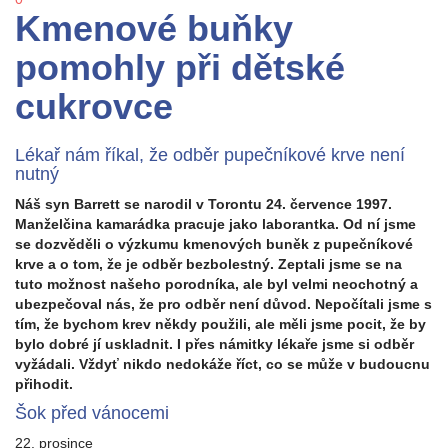
Kmenové buňky
pomohly při dětské
cukrovce
Lékař nám říkal, že odběr pupečníkové krve není
nutný
Náš syn Barrett se narodil v Torontu 24. července 1997.
Manželčina kamarádka pracuje jako laborantka. Od ní jsme
se dozvěděli o výzkumu kmenových buněk z pupečníkové
krve a o tom, že je odběr bezbolestný. Zeptali jsme se na
tuto možnost našeho porodníka, ale byl velmi neochotný a
ubezpečoval nás, že pro odběr není důvod. Nepočítali jsme s
tím, že bychom krev někdy použili, ale měli jsme pocit, že by
bylo dobré jí uskladnit. I přes námitky lékaře jsme si odběr
vyžádali. Vždyť nikdo nedokáže říct, co se může v budoucnu
přihodit.
Šok před vánocemi
22. prosince