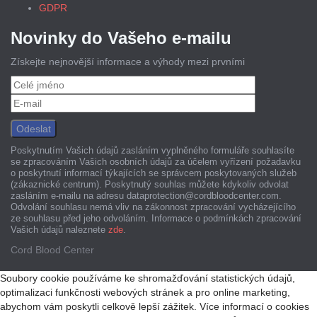
GDPR
Novinky do Vašeho e-mailu
Získejte nejnovější informace a výhody mezi prvními
Poskytnutím Vašich údajů zasláním vyplněného formuláře souhlasíte
se zpracováním Vašich osobních údajů za účelem vyřízení požadavku
o poskytnutí informací týkajících se správcem poskytovaných služeb
(zákaznické centrum). Poskytnutý souhlas můžete kdykoliv odvolat
zasláním e-mailu na adresu dataprotection@cordbloodcenter.com.
Odvolání souhlasu nemá vliv na zákonnost zpracování vycházejícího
ze souhlasu před jeho odvoláním. Informace o podmínkách zpracování
Vašich údajů naleznete
zde
.
Cord Blood Center
Soubory cookie používáme ke shromažďování statistických údajů,
optimalizaci funkčnosti webových stránek a pro online marketing,
abychom vám poskytli celkově lepší zážitek. Více informací o cookies