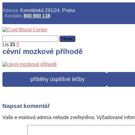
Adresa:
Konviktská 291/24, Praha
Kontakt:
800 900 138
Vyhledávání
Lis
21
0
cévní mozkové příhodě
příběhy úspěšné léčby
1
Napsat komentář
Vaše e-mailová adresa nebude zveřejněna.
Vyžadované info