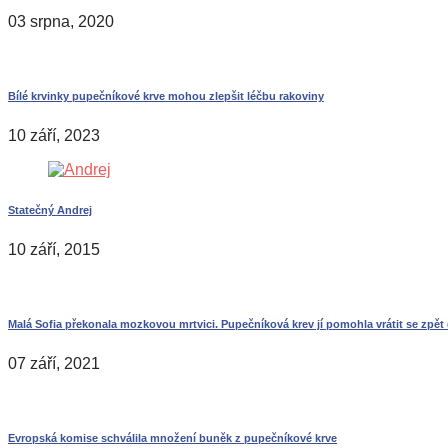
03 srpna, 2020
Bílé krvinky pupečníkové krve mohou zlepšit léčbu rakoviny
10 září, 2023
Statečný Andrej
10 září, 2015
Malá Sofia překonala mozkovou mrtvici. Pupečníková krev jí pomohla vrátit se zpět 
07 září, 2021
Evropská komise schválila množení buněk z pupečníkové krve