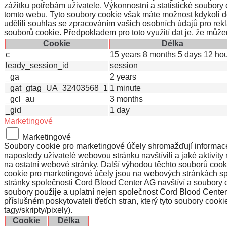
zážitku potřebám uživatele. Výkonnostní a statistické soubor
tomto webu. Tyto soubory cookie však máte možnost kdykoli d
udělili souhlas se zpracováním vašich osobních údajů pro rekl
souborů cookie. Předpokladem pro toto využití dat je, že může
Cookie
Délka
c
15 years 8 months 5 days 12 ho
leady_session_id
session
_ga
2 years
_gat_gtag_UA_32403568_1
1 minute
_gcl_au
3 months
_gid
1 day
Marketingové
Marketingové
Soubory cookie pro marketingové účely shromažďují informace o
naposledy uživatelé webovou stránku navštívili a jaké aktivity 
na ostatní webové stránky. Další výhodou těchto souborů coo
cookie pro marketingové účely jsou na webových stránkách spo
stránky společnosti Cord Blood Center AG navštíví a soubory coo
soubory použije a uplatní nejen společnost Cord Blood Center 
příslušném poskytovateli třetích stran, který tyto soubory coo
tagy/skripty/pixely).
Cookie
Délka