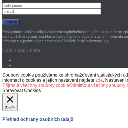
Poskytnutím Vašich údajů zasláním vyplněného formuláře souhlasíte se zp
centrum). Poskytnutý souhlas můžete kdykoliv odvolat zasláním e-mailu n
Informace o podmínkách zpracování Vašich údajů naleznete
zde
.
Cord Blood Center
Soubory cookie používáme ke shromažďování statistických údaj
informací o cookies a jejich nastavení najdete
zde
. Nastavení 
Přijmout všechny soubory cookie
Odmítnout všechny soubory 
Spravovat Cookies
Zavřít
Přehled ochrany osobních údajů