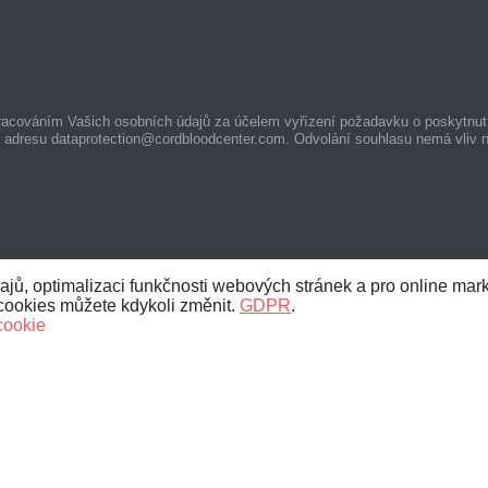
racováním Vašich osobních údajů za účelem vyřízení požadavku o poskytnut
a adresu dataprotection@cordbloodcenter.com. Odvolání souhlasu nemá vliv 
ů, optimalizaci funkčnosti webových stránek a pro online marke
cookies můžete kdykoli změnit.
GDPR
.
cookie