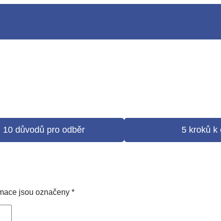
0 důvodů pro odběr
5 kroků k 
rmace jsou označeny
*