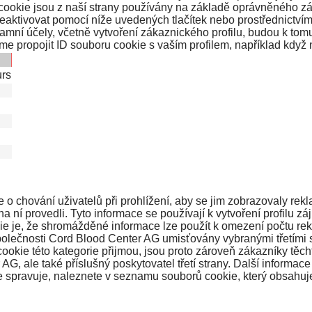
y cookie jsou z naší strany používány na základě oprávněného z
eaktivovat pomocí níže uvedených tlačítek nebo prostřednictví
amní účely, včetně vytvoření zákaznického profilu, budou k tomu
me propojit ID souboru cookie s vaším profilem, například když 
urs
 chování uživatelů při prohlížení, aby se jim zobrazovaly rekl
na ní provedli. Tyto informace se používají k vytvoření profilu z
kie je, že shromážděné informace lze použít k omezení počtu r
lečnosti Cord Blood Center AG umisťovány vybranými třetími str
kie této kategorie přijmou, jsou proto zároveň zákazníky těchto 
AG, ale také příslušný poskytovatel třetí strany. Další informa
kie spravuje, naleznete v seznamu souborů cookie, který obsahuj