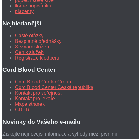
pupečníkové krve
tkáně pupečníku
placenty
Nejhledanější
Časté otázky
Bezplatné přednášky
Seznam služeb
Ceník služeb
Registrace k odběru
Cord Blood Center
Cord Blood Center Group
Cord Blood Center Česká republika
Kontakt pro veřejnost
Kontakt pro lékaře
Mapa stránek
GDPR
Novinky do Vašeho e-mailu
Získejte nejnovější informace a výhody mezi prvními