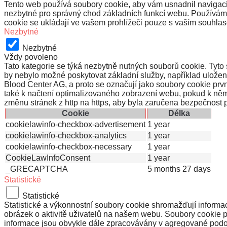
Tento web používá soubory cookie, aby vám usnadnil navigaci 
nezbytné pro správný chod základních funkcí webu. Používáme 
cookie se ukládají ve vašem prohlížeči pouze s vaším souhlase
Nezbytné
Nezbytné
Vždy povoleno
Tato kategorie se týká nezbytně nutných souborů cookie. Tyto
by nebylo možné poskytovat základní služby, například uložen
Blood Center AG, a proto se označují jako soubory cookie prv
také k načtení optimalizovaného zobrazení webu, pokud k něm
změnu stránek z http na https, aby byla zaručena bezpečnost 
Cookie
Délka
cookielawinfo-checkbox-advertisement
1 year
cookielawinfo-checkbox-analytics
1 year
cookielawinfo-checkbox-necessary
1 year
CookieLawInfoConsent
1 year
_GRECAPTCHA
5 months 27 days
Statistické
Statistické
Statistické a výkonnostní soubory cookie shromažďují informac
obrázek o aktivitě uživatelů na našem webu. Soubory cookie 
informace jsou obvykle dále zpracovávány v agregované podob