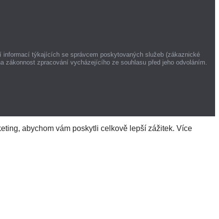
í informací týkajících se správcem poskytovaných služeb (zákaznické
na zákonnost zpracování vycházejícího ze souhlasu před jeho odvoláním.
ting, abychom vám poskytli celkově lepší zážitek. Více