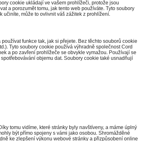
ory cookie ukládají ve vašem prohlížeči, protože jsou
vat a porozumět tomu, jak tento web používáte. Tyto soubory
činíte, může to ovlivnit váš zážitek z prohlížení.
oužívat funkce tak, jak si přejete. Bez těchto souborů cookie
atd.). Tyto soubory cookie používá výhradně společnost Cord
nek a po zavření prohlížeče se obvykle vymažou. Používají se
u spotřebovávání objemu dat. Soubory cookie také usnadňují
Díky tomu vidíme, které stránky byly navštíveny, a máme úplný
 mohly být přímo spojeny s vámi jako osobou. Shromážděné
adně ke zlepšení výkonu webové stránky a přizpůsobení online