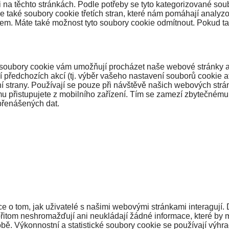
na těchto stránkách. Podle potřeby se tyto kategorizované soub
také soubory cookie třetích stran, které nám pomáhají analyzo
m. Máte také možnost tyto soubory cookie odmítnout. Pokud tak u
 soubory cookie vám umožňují procházet naše webové stránky a p
í předchozích akcí (tj. výběr vašeho nastavení souborů cookie 
ní strany. Používají se pouze při návštěvě našich webových strá
u přistupujete z mobilního zařízení. Tím se zamezí zbytečném
přenášených dat.
e o tom, jak uživatelé s našimi webovými stránkami interagují. 
přitom neshromažďují ani neukládají žádné informace, které by
ě. Výkonnostní a statistické soubory cookie se používají výhr