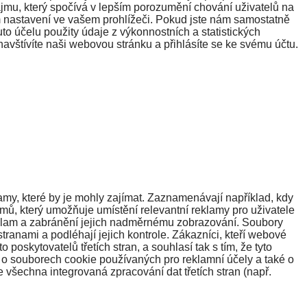
ájmu, který spočívá v lepším porozumění chování uživatelů na
m nastavení ve vašem prohlížeči. Pokud jste nám samostatně
to účelu použity údaje z výkonnostních a statistických
navštívíte naši webovou stránku a přihlásíte se ke svému účtu.
amy, které by je mohly zajímat. Zaznamenávají například, kdy
ájmů, který umožňuje umístění relevantní reklamy pro uživatele
eklam a zabránění jejich nadměrnému zobrazování. Soubory
anami a podléhají jejich kontrole. Zákazníci, kteří webové
poskytovatelů třetích stran, a souhlasí tak s tím, že tyto
ce o souborech cookie používaných pro reklamní účely a také o
e všechna integrovaná zpracování dat třetích stran (např.