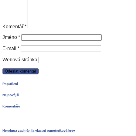
Komentář
*
Jméno
*
E-mail
*
Webová stránka
Populární
Nejnovější
Komentáře
Henriqua zachránila vlastní pupečníková krev