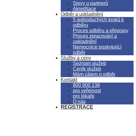
Slevy u partnerů
Akreditace
Odběr a uskladnění
5 jednoduchých kroků k
odběru
Proces odběru a přepravy
Proces zpracování a
uskladnění
Nemocnice poskytující
odběr
Služby a ceny
Seznam služeb
Ceník služeb
Mám zájem o odběr
Kontakt
800 900 138
pro veřejnost
pro lékaře
O nás
REGISTRACE