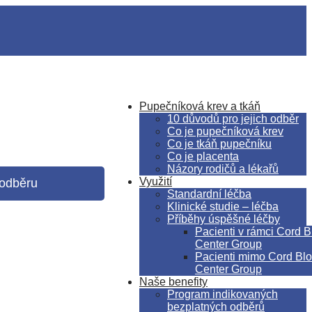
Pupečníková krev a tkáň
10 důvodů pro jejich odběr
Co je pupečníková krev
Co je tkáň pupečníku
Co je placenta
Názory rodičů a lékařů
Využití
odběru
Standardní léčba
Klinické studie – léčba
Příběhy úspěšné léčby
Pacienti v rámci Cord 
Center Group
Pacienti mimo Cord Bl
Center Group
Naše benefity
Program indikovaných
bezplatných odběrů