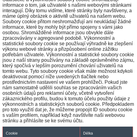
informace o tom, jak uživatelé s našimi webovými stránkami
interagují. Díky tomu vidíme, které stránky byly navštíveny, a
máme úplný obrázek o aktivitě uživatelů na našem webu.
Soubory cookie přitom neshromažďují ani neukládají žádné
informace, které by mohly být přímo spojeny s vámi jako
osobou. Shromážděné informace jsou obvykle dále
zpracovávány v agregované podobě. Výkonnostní a
statistické soubory cookie se používají výhradně ke zlepšení
výkonu webové stránky a přizpůsobení online zážitku
potřebám uživatele. Výkonnostní a statistické soubory cookie
jsou z naší strany používány na základě oprávněného zájmu,
který spočívá v lepším porozumění chování uživatelů na
tomto webu. Tyto soubory cookie však máte možnost kdykoli
deaktivovat pomocí níže uvedených tlačítek nebo
prostřednictvím nastavení ve vašem prohlížeči. Pokud jste
nám samostatně udělili souhlas se zpracováním vašich
osobních údajů pro reklamní účely, včetně vytvoření
zákaznického profilu, budou k tomuto účelu použity údaje z
výkonnostních a statistických souborů cookie. Předpokladem
pro toto využití dat je, že můžeme propojit ID souboru cookie
s vaším profilem, například když navštívíte naši webovou
stránku a přihlásíte se ke svému účtu.
Cookie
Délka