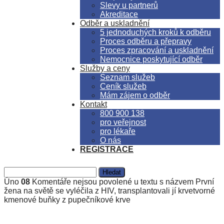
Slevy u partnerů
Akreditace
Odběr a uskladnění
5 jednoduchých kroků k odběru
Proces odběru a přepravy
Proces zpracování a uskladnění
Nemocnice poskytující odběr
Služby a ceny
Seznam služeb
Ceník služeb
Mám zájem o odběr
Kontakt
800 900 138
pro veřejnost
pro lékaře
O nás
REGISTRACE
Úno
08
Komentáře nejsou povolené
u textu s názvem První
žena na světě se vyléčila z HIV, transplantovali jí krvetvorné
kmenové buňky z pupečníkové krve