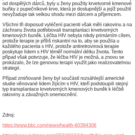
od dospělých dárců, byly u ženy použity krvetvorné kmenové
buňky z pupečníkové krve, která je dostupnější a jejíž použití
nevyžaduje tak velkou shodu mezi dárcem a příjemcem.
Všichni tři doposud vyléčení pacienti však měli rakovinu a na
záchranu života potřebovali transplantaci krvetvorných
kmenových buněk. Léčba HIV nebyla nikdy primárním cílem,
protože terapie je příliš riskantní na to, aby se použila u
každého pacienta s HIV, protože antiretrovirová terapie
poskytuje lidem s HIV téměř normální délku života. Tento
případ však potvrzuje, že léčba HIV je možná, a znovu se
prokázalo, že lze genovou terapii využít jako realizovatelnou
strategii.
Případ zmiňované ženy byl součástí rozsáhlejší americké
studie věnované lidem žijícím s HIV, kteří podstoupili stejný
typ transplantace krvetvorných kmenových buněk k léčbě
rakoviny a závažných onemocnění.
Zdroj:
https://www.bbc.com/news/health-60394306