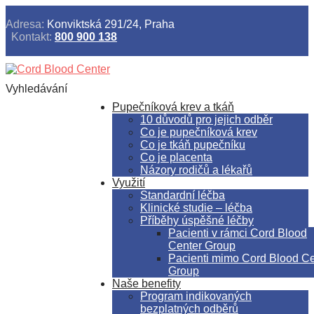
Adresa:
Konviktská 291/24, Praha
Kontakt:
800 900 138
Vyhledávání
Pupečníková krev a tkáň
10 důvodů pro jejich odběr
Co je pupečníková krev
Co je tkáň pupečníku
Co je placenta
Názory rodičů a lékařů
Využití
Standardní léčba
Klinické studie – léčba
Příběhy úspěšné léčby
Pacienti v rámci Cord Blood
Center Group
Pacienti mimo Cord Blood Ce
Group
Naše benefity
Program indikovaných
bezplatných odběrů