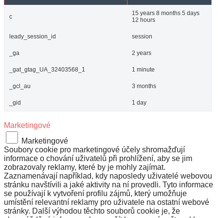
15 years 8 months 5 days
c
12 hours
leady_session_id
session
_ga
2 years
_gat_gtag_UA_32403568_1
1 minute
_gcl_au
3 months
_gid
1 day
Marketingové
Marketingové
Soubory cookie pro marketingové účely shromažďují
informace o chování uživatelů při prohlížení, aby se jim
zobrazovaly reklamy, které by je mohly zajímat.
Zaznamenávají například, kdy naposledy uživatelé webovou
stránku navštívili a jaké aktivity na ní provedli. Tyto informace
se používají k vytvoření profilu zájmů, který umožňuje
umístění relevantní reklamy pro uživatele na ostatní webové
stránky. Další výhodou těchto souborů cookie je, že