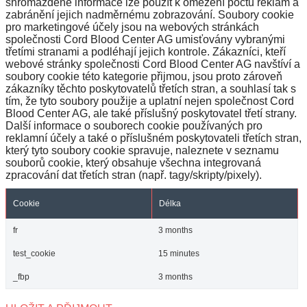
shromážděné informace lze použít k omezení počtu reklam a
zabránění jejich nadměrnému zobrazování. Soubory cookie
pro marketingové účely jsou na webových stránkách
společnosti Cord Blood Center AG umisťovány vybranými
třetími stranami a podléhají jejich kontrole. Zákazníci, kteří
webové stránky společnosti Cord Blood Center AG navštíví a
soubory cookie této kategorie přijmou, jsou proto zároveň
zákazníky těchto poskytovatelů třetích stran, a souhlasí tak s
tím, že tyto soubory použije a uplatní nejen společnost Cord
Blood Center AG, ale také příslušný poskytovatel třetí strany.
Další informace o souborech cookie používaných pro
reklamní účely a také o příslušném poskytovateli třetích stran,
který tyto soubory cookie spravuje, naleznete v seznamu
souborů cookie, který obsahuje všechna integrovaná
zpracování dat třetích stran (např. tagy/skripty/pixely).
Cookie
Délka
fr
3 months
test_cookie
15 minutes
_fbp
3 months