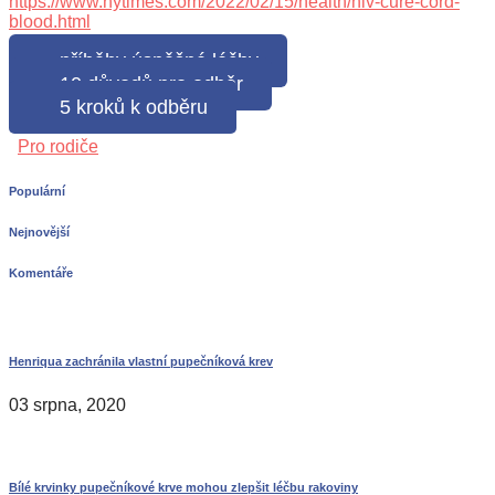
https://www.nytimes.com/2022/02/15/health/hiv-cure-cord-
blood.html
příběhy úspěšné léčby
10 důvodů pro odběr
5 kroků k odběru
Pro rodiče
Populární
Nejnovější
Komentáře
Henriqua zachránila vlastní pupečníková krev
03 srpna, 2020
Bílé krvinky pupečníkové krve mohou zlepšit léčbu rakoviny