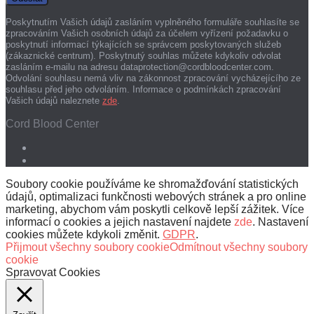
Poskytnutím Vašich údajů zasláním vyplněného formuláře souhlasíte se
zpracováním Vašich osobních údajů za účelem vyřízení požadavku o
poskytnutí informací týkajících se správcem poskytovaných služeb
(zákaznické centrum). Poskytnutý souhlas můžete kdykoliv odvolat
zasláním e-mailu na adresu dataprotection@cordbloodcenter.com.
Odvolání souhlasu nemá vliv na zákonnost zpracování vycházejícího ze
souhlasu před jeho odvoláním. Informace o podmínkách zpracování
Vašich údajů naleznete
zde
.
Cord Blood Center
Soubory cookie používáme ke shromažďování statistických
údajů, optimalizaci funkčnosti webových stránek a pro online
marketing, abychom vám poskytli celkově lepší zážitek. Více
informací o cookies a jejich nastavení najdete
zde
. Nastavení
cookies můžete kdykoli změnit.
GDPR
.
Přijmout všechny soubory cookie
Odmítnout všechny soubory
cookie
Spravovat Cookies