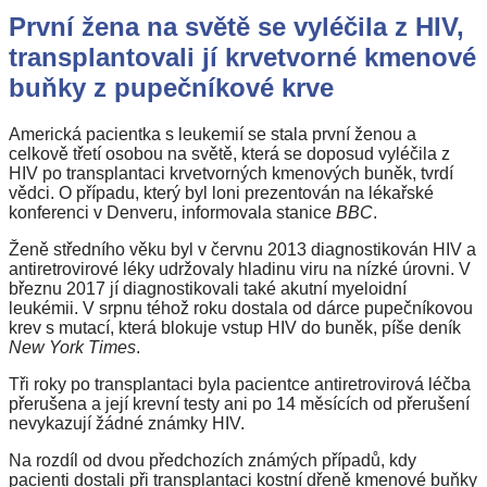
První žena na světě se vyléčila z HIV,
transplantovali jí krvetvorné kmenové
buňky z pupečníkové krve
Americká pacientka s leukemií se stala první ženou a
celkově třetí osobou na světě, která se doposud vyléčila z
HIV po transplantaci krvetvorných kmenových buněk, tvrdí
vědci. O případu, který byl loni prezentován na lékařské
konferenci v Denveru, informovala stanice
BBC
.
Ženě středního věku byl v červnu 2013 diagnostikován HIV a
antiretrovirové léky udržovaly hladinu viru na nízké úrovni. V
březnu 2017 jí diagnostikovali také akutní myeloidní
leukémii. V srpnu téhož roku dostala od dárce pupečníkovou
krev s mutací, která blokuje vstup HIV do buněk, píše deník
New York Times
.
Tři roky po transplantaci byla pacientce antiretrovirová léčba
přerušena a její krevní testy ani po 14 měsících od přerušení
nevykazují žádné známky HIV.
Na rozdíl od dvou předchozích známých případů, kdy
pacienti dostali při transplantaci kostní dřeně kmenové buňky