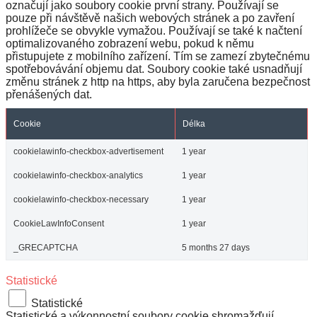
označují jako soubory cookie první strany. Používají se
pouze při návštěvě našich webových stránek a po zavření
prohlížeče se obvykle vymažou. Používají se také k načtení
optimalizovaného zobrazení webu, pokud k němu
přistupujete z mobilního zařízení. Tím se zamezí zbytečnému
spotřebovávání objemu dat. Soubory cookie také usnadňují
změnu stránek z http na https, aby byla zaručena bezpečnost
přenášených dat.
Cookie
Délka
cookielawinfo-checkbox-advertisement
1 year
cookielawinfo-checkbox-analytics
1 year
cookielawinfo-checkbox-necessary
1 year
CookieLawInfoConsent
1 year
_GRECAPTCHA
5 months 27 days
Statistické
Statistické
Statistické a výkonnostní soubory cookie shromažďují