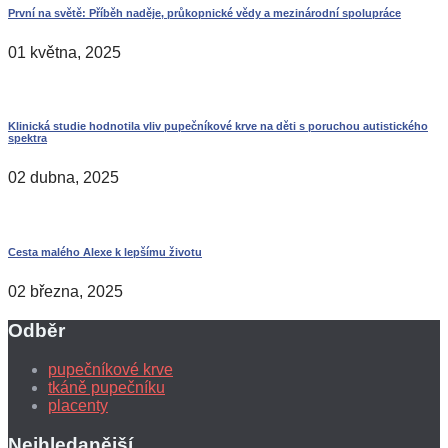
První na světě: Příběh naděje, průkopnické vědy a mezinárodní spolupráce
01 května, 2025
Klinická studie hodnotila vliv pupečníkové krve na děti s poruchou autistického
spektra
02 dubna, 2025
Cesta malého Alexe k lepšímu životu
02 března, 2025
Odběr
pupečníkové krve
tkáně pupečníku
placenty
Nejhledanější