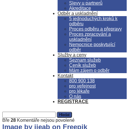
Slevy u partnerů
Akreditace
Odběr a uskladnění
5 jednoduchých kroků k
odběru
Proces odběru a přepravy
Proces zpracování a
uskladnění
Nemocnice poskytující
odběr
Služby a ceny
Seznam služeb
Ceník služeb
Mám zájem o odběr
Kontakt
800 900 138
pro veřejnost
pro lékaře
O nás
REGISTRACE
Vyhledávání
u
Bře
28
Komentáře nejsou povolené
textu
Image by ijeab on Freepik