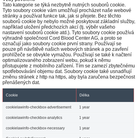
Tato kategorie se týká nezbytně nutných souborů cookie.
Tyto soubory cookie vám umožňují procházet naše webové
stránky a používat funkce tak, jak si přejete. Bez těchto
souborů cookie by nebylo možné poskytovat základní služby,
například uložení předchozích akcí (tj. výběr vašeho
nastavení souborů cookie atd.). Tyto soubory cookie používá
výhradně společnost Cord Blood Center AG, a proto se
označují jako soubory cookie první strany. Používají se
pouze při návštěvě našich webových stránek a po zavření
prohlížeče se obvykle vymažou. Používají se také k načtení
optimalizovaného zobrazení webu, pokud k němu
přistupujete z mobilního zařízení. Tím se zamezí zbytečnému
spotřebovávání objemu dat. Soubory cookie také usnadňují
změnu stránek z http na https, aby byla zaručena bezpečnost
přenášených dat.
Cookie
Délka
cookielawinfo-checkbox-advertisement
1 year
cookielawinfo-checkbox-analytics
1 year
cookielawinfo-checkbox-necessary
1 year