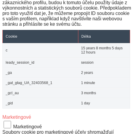
zákaznického profilu, budou k tomuto účelu použity údaje z
výkonnostních a statistických souborů cookie. Předpokladem
pro toto využití dat je, že můžeme propojit ID souboru cookie
s vaším profilem, například když navštívíte naši webovou
stránku a přihlásíte se ke svému účtu.
Cookie
Délka
15 years 8 months 5 days
c
12 hours
leady_session_id
session
_ga
2 years
_gat_gtag_UA_32403568_1
1 minute
_gcl_au
3 months
_gid
1 day
Marketingové
Marketingové
Soubory cookie pro marketingové účely shromažďují