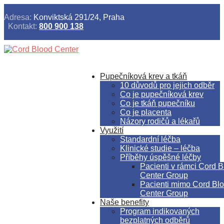
Adresa:
Konviktská 291/24, Praha
Kontakt:
800 900 138
Pupečníková krev a tkáň
10 důvodů pro jejich odběr
Co je pupečníková krev
Co je tkáň pupečníku
Co je placenta
Názory rodičů a lékařů
Využití
Standardní léčba
Klinické studie – léčba
Příběhy úspěšné léčby
Pacienti v rámci Cord 
Center Group
Pacienti mimo Cord Bl
Center Group
Naše benefity
Program indikovaných
bezplatných odběrů