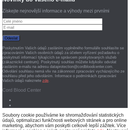
Získejte nejnovější informace a výhody mezi prvními
Poskytnutím Vašich údajů zasláním vyplněného formuláře souhlasíte se
zpracováním Vašich osobních údajů za účelem vyřízení požadavku o
poskytnutí informací týkajících se správcem poskytovaných služeb
(zákaznické centrum). Poskytnutý souhlas můžete kdykoliv odvolat
zasláním e-mailu na adresu dataprotection@cordbloodcenter.com.
Odvolání souhlasu nemá vliv na zákonnost zpracování vycházejícího ze
souhlasu před jeho odvoláním. Informace o podmínkách zpracování
Vašich údajů naleznete
zde
.
Cord Blood Center
Soubory cookie používáme ke shromažďování statistických
údajů, optimalizaci funkčnosti webových stránek a pro online
marketing, abychom vám poskytli celkově lepší zážitek. Více