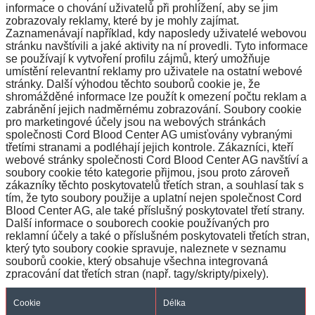
informace o chování uživatelů při prohlížení, aby se jim
zobrazovaly reklamy, které by je mohly zajímat.
Zaznamenávají například, kdy naposledy uživatelé webovou
stránku navštívili a jaké aktivity na ní provedli. Tyto informace
se používají k vytvoření profilu zájmů, který umožňuje
umístění relevantní reklamy pro uživatele na ostatní webové
stránky. Další výhodou těchto souborů cookie je, že
shromážděné informace lze použít k omezení počtu reklam a
zabránění jejich nadměrnému zobrazování. Soubory cookie
pro marketingové účely jsou na webových stránkách
společnosti Cord Blood Center AG umisťovány vybranými
třetími stranami a podléhají jejich kontrole. Zákazníci, kteří
webové stránky společnosti Cord Blood Center AG navštíví a
soubory cookie této kategorie přijmou, jsou proto zároveň
zákazníky těchto poskytovatelů třetích stran, a souhlasí tak s
tím, že tyto soubory použije a uplatní nejen společnost Cord
Blood Center AG, ale také příslušný poskytovatel třetí strany.
Další informace o souborech cookie používaných pro
reklamní účely a také o příslušném poskytovateli třetích stran,
který tyto soubory cookie spravuje, naleznete v seznamu
souborů cookie, který obsahuje všechna integrovaná
zpracování dat třetích stran (např. tagy/skripty/pixely).
Cookie
Délka