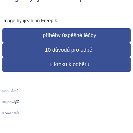
s
názvem
Image
by
Image by ijeab on Freepik
ijeab
on
Freepik
příběhy úspěšné léčby
10 důvodů pro odběr
5 kroků k odběru
Populární
Nejnovější
Komentáře