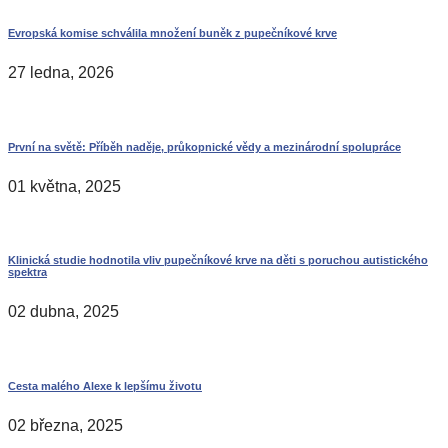
Evropská komise schválila množení buněk z pupečníkové krve
27 ledna, 2026
První na světě: Příběh naděje, průkopnické vědy a mezinárodní spolupráce
01 května, 2025
Klinická studie hodnotila vliv pupečníkové krve na děti s poruchou autistického
spektra
02 dubna, 2025
Cesta malého Alexe k lepšímu životu
02 března, 2025