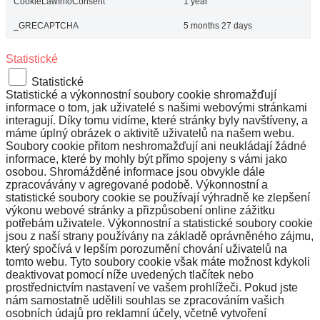
CookieLawInfoConsent
1 year
_GRECAPTCHA
5 months 27 days
Statistické
Statistické
Statistické a výkonnostní soubory cookie shromažďují
informace o tom, jak uživatelé s našimi webovými stránkami
interagují. Díky tomu vidíme, které stránky byly navštíveny, a
máme úplný obrázek o aktivitě uživatelů na našem webu.
Soubory cookie přitom neshromažďují ani neukládají žádné
informace, které by mohly být přímo spojeny s vámi jako
osobou. Shromážděné informace jsou obvykle dále
zpracovávány v agregované podobě. Výkonnostní a
statistické soubory cookie se používají výhradně ke zlepšení
výkonu webové stránky a přizpůsobení online zážitku
potřebám uživatele. Výkonnostní a statistické soubory cookie
jsou z naší strany používány na základě oprávněného zájmu,
který spočívá v lepším porozumění chování uživatelů na
tomto webu. Tyto soubory cookie však máte možnost kdykoli
deaktivovat pomocí níže uvedených tlačítek nebo
prostřednictvím nastavení ve vašem prohlížeči. Pokud jste
nám samostatně udělili souhlas se zpracováním vašich
osobních údajů pro reklamní účely, včetně vytvoření