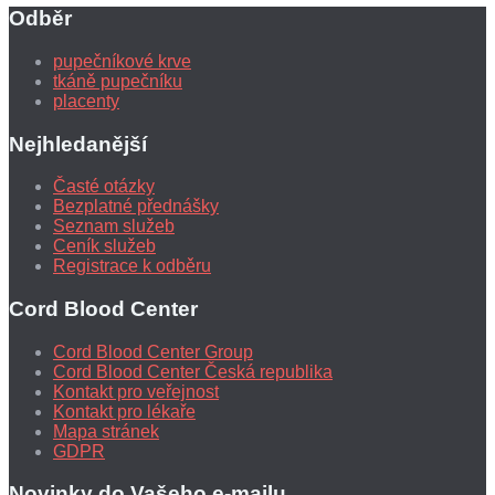
Odběr
pupečníkové krve
tkáně pupečníku
placenty
Nejhledanější
Časté otázky
Bezplatné přednášky
Seznam služeb
Ceník služeb
Registrace k odběru
Cord Blood Center
Cord Blood Center Group
Cord Blood Center Česká republika
Kontakt pro veřejnost
Kontakt pro lékaře
Mapa stránek
GDPR
Novinky do Vašeho e-mailu