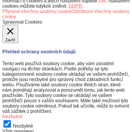
informací o cookies a jejich nastavení najdete
zde
. Nastavení
cookies můžete kdykoli změnit.
GDPR
.
Přijmout všechny soubory cookie
Odmítnout všechny soubory
cookie
Spravovat Cookies
Zavřít
Přehled ochrany osobních údajů
Tento web používá soubory cookie, aby vám usnadnil
navigaci na těchto stránkách. Podle potřeby se tyto
kategorizované soubory cookie ukládají ve vašem prohlížeči,
protože jsou nezbytné pro správný chod základních funkcí
webu. Používáme také soubory cookie třetích stran, které
nám pomáhají analyzovat a porozumět tomu, jak tento web
používáte. Tyto soubory cookie se ukládají ve vašem
prohlížeči pouze s vaším souhlasem. Máte také možnost tyto
soubory cookie odmítnout. Pokud tak učiníte, může to ovlivnit
váš zážitek z prohlížení.
Nezbytné
Nezbytné
Vždy povoleno